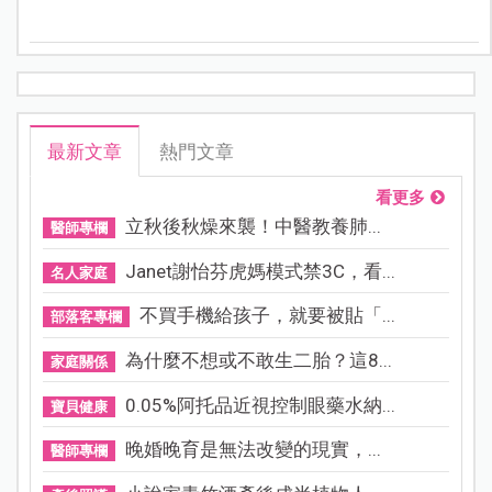
南東部也紛紛推出各種點燈、雪景、音樂市集、聖誕村
與藝術展，讓人一走進去就立刻沉浸在節慶氣氛裡。
最新文章
熱門文章
看更多
立秋後秋燥來襲！中醫教養肺...
醫師專欄
Janet謝怡芬虎媽模式禁3C，看...
名人家庭
不買手機給孩子，就要被貼「...
部落客專欄
為什麼不想或不敢生二胎？這8...
家庭關係
0.05%阿托品近視控制眼藥水納...
寶貝健康
晚婚晚育是無法改變的現實，...
醫師專欄