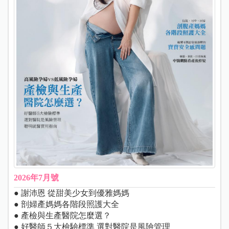
2026年7月號
● 謝沛恩 從甜美少女到優雅媽媽
● 剖婦產媽媽各階段照護大全
● 產檢與生產醫院怎麼選？
● 好醫師５大檢驗標準 選對醫院是風險管理