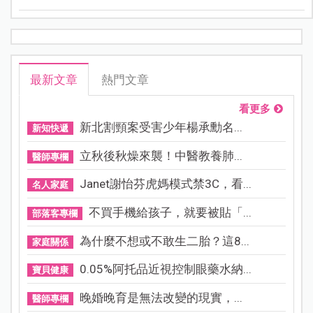
己。
最新文章
熱門文章
看更多
新北割頸案受害少年楊承勳名...
新知快遞
立秋後秋燥來襲！中醫教養肺...
醫師專欄
Janet謝怡芬虎媽模式禁3C，看...
名人家庭
不買手機給孩子，就要被貼「...
部落客專欄
為什麼不想或不敢生二胎？這8...
家庭關係
0.05%阿托品近視控制眼藥水納...
寶貝健康
晚婚晚育是無法改變的現實，...
醫師專欄