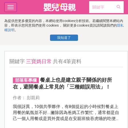
Toggle
navigation
為提供您更多優質的內容，本網站使用cookies分析技術。若繼續閱覽本網站內
容，即表示您同意我們使用 cookies， 關於更多cookies資訊請閱讀我們的
隱私
權說明
。
我知道了
關鍵字
三寶媽日常
共有4筆資料
餐桌上也是建立親子關係的好所
部落客專欄
在，避開餐桌上常見的「三種錯誤用法」！
作者： 彭凱莉
我很訝異，10個共學夥伴，有8個提起的小時候對餐桌上
用餐的氣氛並不好....撇除因為爸媽工作繁忙，通常都是自
己一個人用餐或是買外賣或是在安親班狼吞虎嚥的吃便
當，最多人說的是「爸嗎很喜歡在吃飯時檢討考試和表