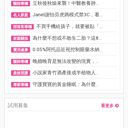
立秋後秋燥來襲！中醫教養肺...
醫師專欄
Janet謝怡芬虎媽模式禁3C，看...
名人家庭
不買手機給孩子，就要被貼「...
部落客專欄
為什麼不想或不敢生二胎？這8...
家庭關係
0.05%阿托品近視控制眼藥水納...
寶貝健康
晚婚晚育是無法改變的現實，...
醫師專欄
小說家青竹酒產後成半植物人...
產後照護
守護寶寶的黃金睡眠：為什麼...
專家專欄
試用募集
看更多