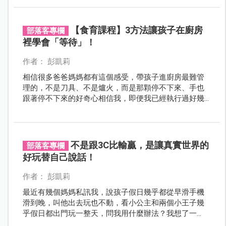
現狀況⋯⋯」
【食育課程】3方法讓孩子在廚房
部落客專欄
裡學會「等待」！
作者： 彭凱莉
相信很多爸爸媽媽都有這個感受，帶孩子進廚房最難管
理的，不是刀具、不是爐火，而是那顆停不下來、手也
跟著停不下來的好奇心相信我，即便我已經執行過好幾
年的食育課程，但這顆好奇心也還是會讓我忍不住倒吸
一口氣但我想說的是，對孩子而言這不是壞事，而是學
習的機會～
不是跟3C比輸贏，是讓真實世界的
部落客專欄
好玩替自己說話！
作者： 彭凱莉
最近有幾個媽媽私訊我，說孩子假日幾乎都從早滑手機
滑到晚，叫他出去玩也不動，看小公主和兩個小王子幾
乎假日都出門玩一整天，問我用什麼辦法？我想了一
下，好像自己也沒有什麼厲害的管理方法，唯一比較常