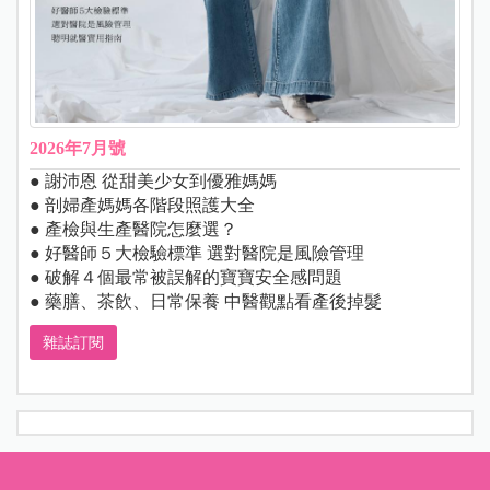
2026年7月號
● 謝沛恩 從甜美少女到優雅媽媽
● 剖婦產媽媽各階段照護大全
● 產檢與生產醫院怎麼選？
● 好醫師５大檢驗標準 選對醫院是風險管理
● 破解４個最常被誤解的寶寶安全感問題
● 藥膳、茶飲、日常保養 中醫觀點看產後掉髮
雜誌訂閱