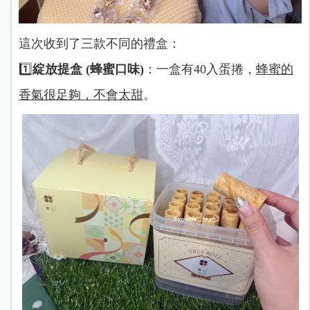
這次收到了三款不同的禮盒：
1️⃣
綻放提盒 (蜂蜜口味)
：一盒有40入蛋捲，
蜂蜜的
香氣很足夠，不會太甜
。