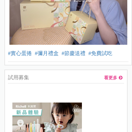
#實心蛋捲
#彌月禮盒
#節慶送禮
#免費試吃
試用募集
看更多