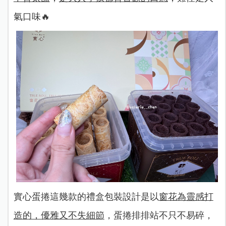
氣口味🔥
實心蛋捲這幾款的禮盒包裝設計是以
窗花為靈感打
造的，優雅又不失細節
，蛋捲排排站不只不易碎，