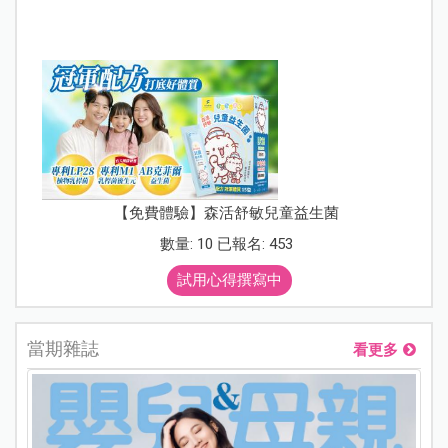
【免費體驗】森活舒敏兒童益生菌
數量: 10 已報名: 453
試用心得撰寫中
當期雜誌
看更多