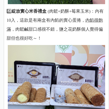
2️⃣
綻放實心米香禮盒
(肉鬆+奶酥+莓果玉米)：內有
10入，這款是有兩盒有內餡的實心蛋捲，
內餡很飽
滿
，肉鬆鹹甜口感很不錯，鹽之花奶酥個人覺得偏
甜但也很好吃～！