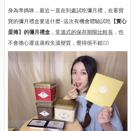
身為準媽咪，最近一直在到處試吃彌月禮，在看寶
寶的彌月禮盒要送什麼~這次有機會體驗試吃
【實心
蛋捲】的彌月禮盒
，
常溫式的保存期限比較長
，也
不會擔心運送過程失溫變質，覺得很不錯👍🏻