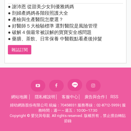
● 謝沛恩 從甜美少女到優雅媽媽
● 剖婦產媽媽各階段照護大全
● 產檢與生產醫院怎麼選？
● 好醫師５大檢驗標準 選對醫院是風險管理
● 破解４個最常被誤解的寶寶安全感問題
● 藥膳、茶飲、日常保養 中醫觀點看產後掉髮
雜誌訂閱
網站地圖
│
隱私權說明
│
客服中心
│
廣告與合作
|
RSS
婦幼網路股份有限公司 統編：70458331 服務專線：02-8712-5959 | 服
務時間：週一～週五：10:00~17:30
Copyright © 嬰兒與母親. All rights reserved. 版權所有，禁止擅自轉貼
節錄