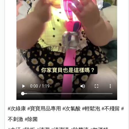
#次綠康 #寶寶用品專用 #次氯酸 #輕鬆泡 #不殘留 #
不刺激 #除菌