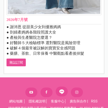
2026年7月號
● 謝沛恩 從甜美少女到優雅媽媽
● 剖婦產媽媽各階段照護大全
● 產檢與生產醫院怎麼選？
● 好醫師５大檢驗標準 選對醫院是風險管理
● 破解４個最常被誤解的寶寶安全感問題
● 藥膳、茶飲、日常保養 中醫觀點看產後掉髮
雜誌訂閱
網站地圖
│
隱私權說明
│
客服中心
│
廣告與合作
|
RSS