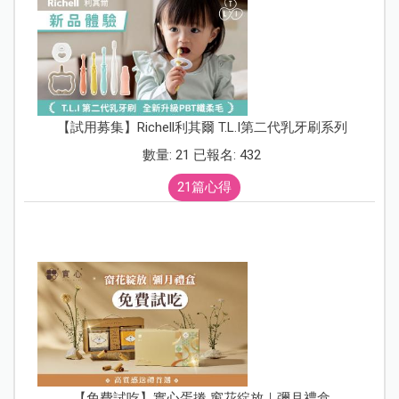
【試用募集】Richell利其爾 T.L.I第二代乳牙刷系列
數量: 21 已報名: 432
21篇心得
【免費試吃】實心蛋捲 窗花綻放｜彌月禮盒