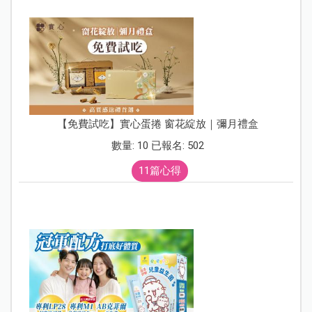
【免費試吃】實心蛋捲 窗花綻放｜彌月禮盒
數量: 10 已報名: 502
11篇心得