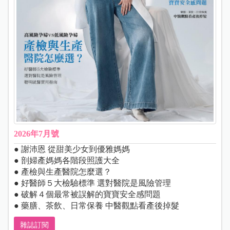
2026年7月號
● 謝沛恩 從甜美少女到優雅媽媽
● 剖婦產媽媽各階段照護大全
● 產檢與生產醫院怎麼選？
● 好醫師５大檢驗標準 選對醫院是風險管理
● 破解４個最常被誤解的寶寶安全感問題
● 藥膳、茶飲、日常保養 中醫觀點看產後掉髮
雜誌訂閱