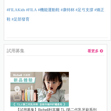
#FILAKids
#FILA
#機能運動鞋
#康特杯
#
足弓支撐
#矯正
鞋
#足部發育
試用募集
看更多
【試用募集】Richell利其爾 T.L.I第二代乳牙刷系列