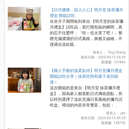
【日式優雅，甜入人心】明月堂 抹茶彌月
禮盒 開箱試吃
在坐月子期間收到來自 【明月堂的抹茶彌
月禮盒】試吃品，當打開包裝的瞬間，真
的忍不住驚呼：「哇～也太美了吧！」整
體充滿濃濃的日式風格，典雅又細緻，不
僅適合送給親...
發表人： Ting Cheng
發表日期：2025-05-15 09:29
觀看數: 107866
【職人手藝的溫柔款待】明月堂彌月禮盒
開箱試吃分享｜抹茶控與和菓子迷別錯
過！
這次開箱的是來自 【明月堂 抹茶彌月禮
盒】，因為家人都喜歡日式傳統甜點，所
以特別選擇了這款充滿日系風格的彌月試
吃盒。裡頭的內容非常豐富，包括： ...
發表人： jen
發表日期：2025-05-15 09:29
觀看數: 138730