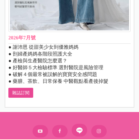
2026年7月號
● 謝沛恩 從甜美少女到優雅媽媽
● 剖婦產媽媽各階段照護大全
● 產檢與生產醫院怎麼選？
● 好醫師５大檢驗標準 選對醫院是風險管理
● 破解４個最常被誤解的寶寶安全感問題
● 藥膳、茶飲、日常保養 中醫觀點看產後掉髮
雜誌訂閱