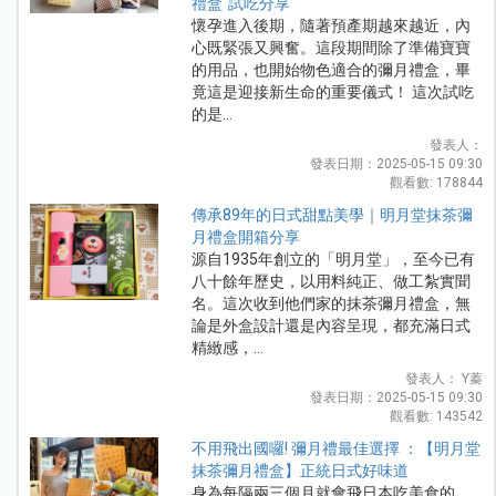
禮盒"試吃分享
懷孕進入後期，隨著預產期越來越近，內
心既緊張又興奮。這段期間除了準備寶寶
的用品，也開始物色適合的彌月禮盒，畢
竟這是迎接新生命的重要儀式！ 這次試吃
的是...
發表人：
發表日期：2025-05-15 09:30
觀看數: 178844
傳承89年的日式甜點美學｜明月堂抹茶彌
月禮盒開箱分享
源自1935年創立的「明月堂」，至今已有
八十餘年歷史，以用料純正、做工紮實聞
名。這次收到他們家的抹茶彌月禮盒，無
論是外盒設計還是內容呈現，都充滿日式
精緻感，...
發表人： Y蓁
發表日期：2025-05-15 09:30
觀看數: 143542
不用飛出國囉! 彌月禮最佳選擇 ：【明月堂
抹茶彌月禮盒】正統日式好味道
身為每隔兩三個月就會飛日本吃美食的