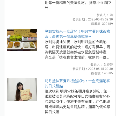
用每一份精緻的美味食材。 抹茶小豆 獨立
外...
發表人： 清
發表日期：2025-05-15 09:30
觀看數: 300189
剛卸貨就來一盒甜的！明月堂彌月抹茶禮
盒，產後第一個幸福儀式感~
收到得獎通知後，收到明月堂的冷藏配
送，出貨速度真的超快！還好寄得早，因
為我隔天凌晨就突然破水緊急送醫待產——
完全是「搶在寶寶出場前」收到的一份...
發表人： 吳婷婷
發表日期：2025-05-15 09:30
觀看數: 140685
明月堂抹茶彌月禮盒試吃：一盒充滿驚喜
的日式甜點
這次收到 明月堂抹茶彌月禮盒試吃，第一
眼就被淡黃色搭配可愛日式插畫圖案的外
包裝吸引住，優雅中帶有童趣，紅色細繩
綁成蝴蝶結更是畫龍點睛，滿滿的儀式感
與日式溫...