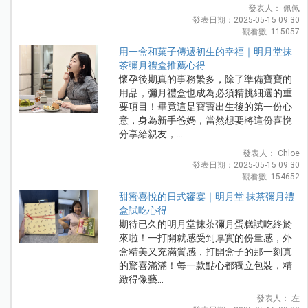
發表人： 佩佩
發表日期：2025-05-15 09:30
觀看數: 115057
用一盒和菓子傳遞初生的幸福｜明月堂抹
茶彌月禮盒推薦心得
懷孕後期真的事務繁多，除了準備寶寶的
用品，彌月禮盒也成為必須精挑細選的重
要項目！畢竟這是寶寶出生後的第一份心
意，身為新手爸媽，當然想要將這份喜悅
分享給親友，...
發表人： Chloe
發表日期：2025-05-15 09:30
觀看數: 154652
甜蜜喜悅的日式饗宴｜明月堂 抹茶彌月禮
盒試吃心得
期待已久的明月堂抹茶彌月蛋糕試吃終於
來啦！一打開就感受到厚實的份量感，外
盒精美又充滿質感，打開盒子的那一刻真
的驚喜滿滿！每一款點心都獨立包裝，精
緻得像藝...
發表人： 左