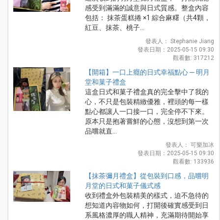
感受到滿滿的誠意與日式質感。整盒內容
包括： 抹茶蛋糕捲 ×1 綜合麻糬（共4顆，
紅豆、抹茶、桃子...
發表人： Stephanie Jiang
發表日期：2025-05-15 09:30
觀看數: 317212
【開箱】一口上癮的日式幸福點心 ─ 明月
堂和菓子禮盒
這盒日式和菓子禮盒真的完全擊中了我的
心，不只是包裝精緻優雅，裡頭的每一樣
點心都讓人一口接一口，完全停不下來。
原本只是抱著嘗鮮的心態，沒想到第一次
品嚐就直...
發表人： 可樂加冰
發表日期：2025-05-15 09:30
觀看數: 133936
【抹茶彌月禮盒】從包裝到口感，品嚐明
月堂的日式和菓子儀式感
收到禮盒外包裝精美的樣式，迫不急待的
想知道內容物如何，打開後確實感受到日
系風格濃厚的職人精神，充滿期待開始享