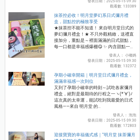
發表日期：2025-05-15 09:30
觀看數: 133389
抹茶控必收！明月堂夢幻系日式彌月禮
盒，甜點控的極致享受
★抹茶控不能不知道！ 來自明月堂日式的
夢幻彌月禮盒！★ 不只外觀精緻，送禮直
接加分，重點是～裡面滿滿的日式甜點，
每一口都是幸福感爆棚😋 ✨ 內含甜點一...
發表人： 小嘟媽
發表日期：2025-05-15 09:30
觀看數: 132372
孕期小確幸開箱｜明月堂日式彌月禮盒，
滿滿幸福感一次到位
又到了孕期小確幸的時刻～試吃各家彌月
禮盒，絕對是最期待的行程之一ヽ(*´∀`)ﾉ
這次真的太幸運，能試吃到我最愛的日式
風格——來自 明月堂 的...
發表人： 泡泡
發表日期：2025-05-15 09:30
觀看數: 172803
迎接寶寶的幸福儀式感｜"明月堂 抹茶彌月