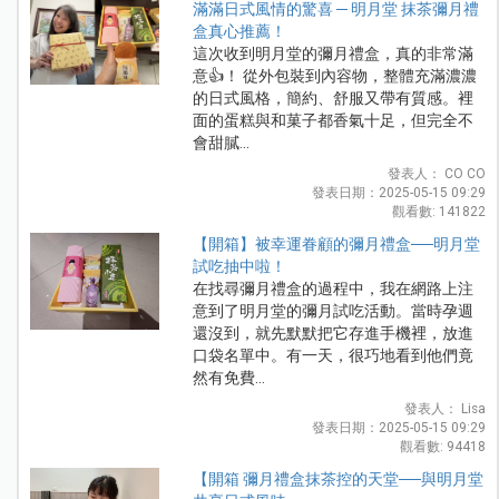
滿滿日式風情的驚喜 ─ 明月堂 抹茶彌月禮
盒真心推薦！
這次收到明月堂的彌月禮盒，真的非常滿
意👍！ 從外包裝到內容物，整體充滿濃濃
的日式風格，簡約、舒服又帶有質感。裡
面的蛋糕與和菓子都香氣十足，但完全不
會甜膩...
發表人： CO CO
發表日期：2025-05-15 09:29
觀看數: 141822
【開箱】被幸運眷顧的彌月禮盒──明月堂
試吃抽中啦！
在找尋彌月禮盒的過程中，我在網路上注
意到了明月堂的彌月試吃活動。當時孕週
還沒到，就先默默把它存進手機裡，放進
口袋名單中。有一天，很巧地看到他們竟
然有免費...
發表人： Lisa
發表日期：2025-05-15 09:29
觀看數: 94418
【開箱 彌月禮盒抹茶控的天堂──與明月堂