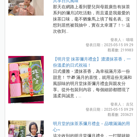
共享日式風味
那天在網路上看到嬰兒與母親廣告有抹茶
系列的彌月試吃活動，而且還是我最愛的
抹茶口味，毫不猶豫馬上填了報名表。沒
想到居然被我抽中，實在太幸運了！✨ 這
次收到...
發表人： 喵喵
發表日期：2025-05-15 09:29
觀看數: 219983
【明月堂 抹茶彌月禮盒】濃濃抹茶香，一
份溫柔的日式祝福！
日式優雅・濃抹茶香，為幸福滿月添一份
甜意！ 🎊🎁 滿月的喜悅，就用這份充滿和
風韻味的明月堂抹茶彌月禮盒與親友分
享。從外包裝到內容，每個細節都體現了
溫柔與誠意，...
發表人： 吉兒
發表日期：2025-05-15 09:29
觀看數: 203621
明月堂的抹茶系彌月禮盒－品嚐滿滿的用
心~
這次收到的明月堂彌月禮盒，一打開就能