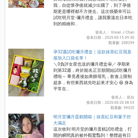
我，自從懷孕後就減少出國了，到了孕後
期更是哪裡都不方便去。這次很榮幸可以
試吃明月堂-彌月禮盒，讓我重溫在日本吃
到的精緻和...
發表人： Vivian J Chan
發表日期：2025-05-15 09:30
觀看數: 208299
孕32週試吃彌月禮盒｜這款抹茶紅豆我直
接加入口袋名單！
＼0負評女星也送的彌月禮盒🤩／ 孕期來
到第32週，終於能名正言順開始試吃彌月
禮啦～ 畢竟產後如果餵母乳，飲食上限制
超多，有些東西就先吃起來才安心 😆 身為
平常在...
發表人： 凱拉
發表日期：2025-05-20 08:53
觀看數: 99320
明月堂彌月蛋糕開箱｜抹茶紅豆和菓子控
大滿足
這次收到 明月堂的彌月蛋糕試吃禮盒，打
開的瞬間真的被外觀驚豔到！整體超有日