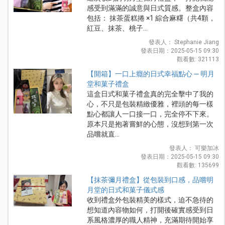
感受到滿滿的誠意與日式質感。整盒內容
包括： 抹茶蛋糕捲 ×1 綜合麻糬（共4顆，
紅豆、抹茶、桃子...
發表人： Stephanie Jiang
發表日期：2025-05-15 09:30
觀看數: 321113
【開箱】一口上癮的日式幸福點心 ─ 明月
堂和菓子禮盒
這盒日式和菓子禮盒真的完全擊中了我的
心，不只是包裝精緻優雅，裡頭的每一樣
點心都讓人一口接一口，完全停不下來。
原本只是抱著嘗鮮的心態，沒想到第一次
品嚐就直...
發表人： 可樂加冰
發表日期：2025-05-15 09:30
觀看數: 135699
【抹茶彌月禮盒】從包裝到口感，品嚐明
月堂的日式和菓子儀式感
收到禮盒外包裝精美的樣式，迫不急待的
想知道內容物如何，打開後確實感受到日
系風格濃厚的職人精神，充滿期待開始享