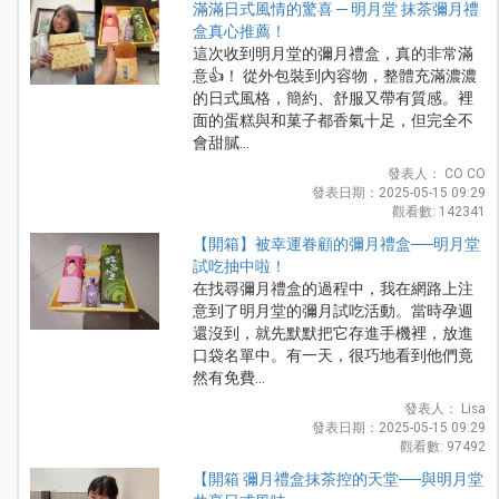
滿滿日式風情的驚喜 ─ 明月堂 抹茶彌月禮
盒真心推薦！
這次收到明月堂的彌月禮盒，真的非常滿
意👍！ 從外包裝到內容物，整體充滿濃濃
的日式風格，簡約、舒服又帶有質感。裡
面的蛋糕與和菓子都香氣十足，但完全不
會甜膩...
發表人： CO CO
發表日期：2025-05-15 09:29
觀看數: 142341
【開箱】被幸運眷顧的彌月禮盒──明月堂
試吃抽中啦！
在找尋彌月禮盒的過程中，我在網路上注
意到了明月堂的彌月試吃活動。當時孕週
還沒到，就先默默把它存進手機裡，放進
口袋名單中。有一天，很巧地看到他們竟
然有免費...
發表人： Lisa
發表日期：2025-05-15 09:29
觀看數: 97492
【開箱 彌月禮盒抹茶控的天堂──與明月堂