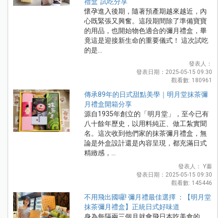
禮盒"試吃分享
懷孕進入後期，隨著預產期越來越近，內
心既緊張又興奮。這段期間除了準備寶寶
的用品，也開始物色適合的彌月禮盒，畢
竟這是迎接新生命的重要儀式！ 這次試吃
的是...
發表人：
發表日期：2025-05-15 09:30
觀看數: 180961
傳承89年的日式甜點美學｜明月堂抹茶彌
月禮盒開箱分享
源自1935年創立的「明月堂」，至今已有
八十餘年歷史，以用料純正、做工紮實聞
名。這次收到他們家的抹茶彌月禮盒，無
論是外盒設計還是內容呈現，都充滿日式
精緻感，...
發表人： Y蓁
發表日期：2025-05-15 09:30
觀看數: 145446
不用飛出國囉! 彌月禮最佳選擇 ：【明月堂
抹茶彌月禮盒】正統日式好味道
身為每隔兩三個月就會飛日本吃美食的