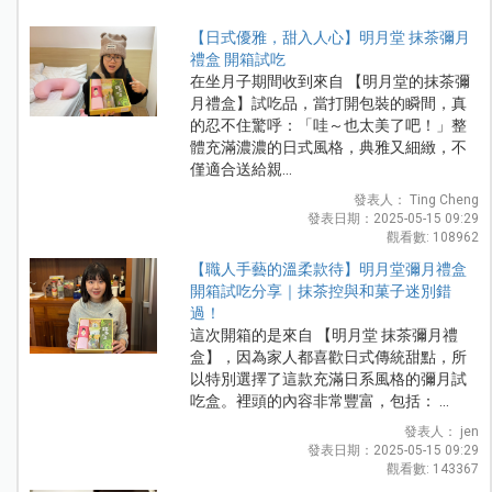
【日式優雅，甜入人心】明月堂 抹茶彌月
禮盒 開箱試吃
在坐月子期間收到來自 【明月堂的抹茶彌
月禮盒】試吃品，當打開包裝的瞬間，真
的忍不住驚呼：「哇～也太美了吧！」整
體充滿濃濃的日式風格，典雅又細緻，不
僅適合送給親...
發表人： Ting Cheng
發表日期：2025-05-15 09:29
觀看數: 108962
【職人手藝的溫柔款待】明月堂彌月禮盒
開箱試吃分享｜抹茶控與和菓子迷別錯
過！
這次開箱的是來自 【明月堂 抹茶彌月禮
盒】，因為家人都喜歡日式傳統甜點，所
以特別選擇了這款充滿日系風格的彌月試
吃盒。裡頭的內容非常豐富，包括： ...
發表人： jen
發表日期：2025-05-15 09:29
觀看數: 143367