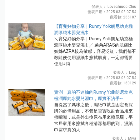
發表人： Lovechiucc Chiu
發表日期：2025-03-03 07:54
觀看數: 255107
【育兒好物分享｜Runny Yolk朗尼幼克極
潤厚純水嬰兒濕巾
＼育兒好物分享｜Runny Yolk朗尼幼克極
潤厚純水嬰兒濕巾／ 弟弟ARAS的肌膚比
姊姊AZRA較為敏感，容易泛紅，我們都不
敢隨便使用濕紙巾擦拭肌膚，一定都需要
使用#純...
發表人： Ling
發表日期：2025-03-03 07:54
觀看數: 160129
實測！真的不連抽的Runny Yolk朗尼幼克
極潤厚純水嬰兒濕巾，厚實不沾手~
自從當了媽咪之後，濕紙巾就是固定會採
購的必備用品，不管是寶寶吃副食品用來
擦嘴嘴，或是外出換尿布用來擦屁屁，平
常居家用來擦拭各種清潔都用的到，濕紙
巾需求真的大...
發表人： Miya