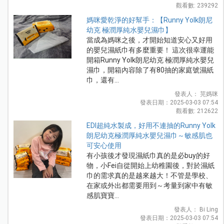
觀看數: 239292
媽咪愛乾淨的好幫手：【Runny Yolk朗尼
幼克 極潤厚純水嬰兒濕巾】
當成為媽咪之後，才開始知道安心又好用
的嬰兒濕紙巾有多麼重要！ 這次很幸運能
開箱Runny Yolk朗尼幼克 極潤厚純水嬰兒
濕巾，開箱內容除了有80抽的家庭號濕紙
巾，還有...
發表人： 芫媽咪
發表日期：2025-03-03 07:54
觀看數: 212622
EDI超純水製成，好用不連抽的Runny Yolk
朗尼幼克極潤厚純水嬰兒濕巾～敏感肌也
可安心使用
有小孩後才發現濕紙巾真的是必buy的好
物，小Fei自從開始上幼稚園後，對於濕紙
巾的需求真的是越來越大！不管是學校、
在家或外出都需要用到～考量到家中有敏
感肌寶寶...
發表人： Bi Ling
發表日期：2025-03-03 07:54