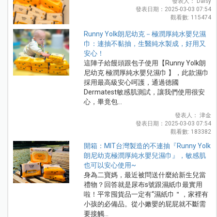
發表人： Daisy
發表日期：2025-03-03 07:54
觀看數: 115474
Runny Yolk朗尼幼克－極潤厚純水嬰兒濕
巾：連抽不黏抽，生醫純水製成，好用又
安心！
這陣子給饅頭跟包子使用【Runny Yolk朗
尼幼克 極潤厚純水嬰兒濕巾 】，此款濕巾
採用最高級安心呵護，通過德國
Dermatest敏感肌測試，讓我們使用很安
心，畢竟包...
發表人： 津金
發表日期：2025-03-03 07:54
觀看數: 183382
開箱：MIT台灣製造的不連抽『Runny Yolk
朗尼幼克極潤厚純水嬰兒濕巾』，敏感肌
也可以安心使用~
身為二寶媽，最近被問送什麼給新生兒當
禮物？回答就是尿布s號跟濕紙巾最實用
啦！平常囤貨品一定有“濕紙巾＂，家裡有
小孩的必備品。從小嫩嬰的屁屁就不斷需
要接觸...