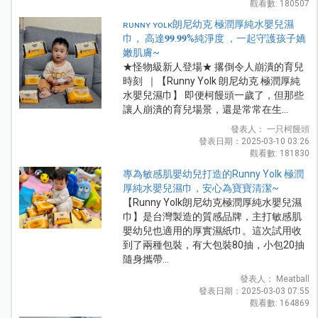
觀看數: 180507
ʀᴜɴɴʏ ʏᴏʟᴋ朗尼幼克 極潤厚純水嬰兒濕
巾， 高達𝟗𝟗.𝟗𝟗%純淨度 ，一起守護孩子嬌
嫩肌膚~
★怪物級新人登場★ 撂倒令人崩潰的育兒
時刻 ｜【Runny Yolk 朗尼幼克 極潤厚純
水嬰兒濕巾】 即便柯饅頭一歲了，但那些
讓人崩潰的育兒場景，還是常常在生...
發表人： 一只柯饅頭
發表日期：2025-03-10 03:26
觀看數: 181830
專為敏感肌嬰幼兒打造的Runny Yolk 極潤
厚純水嬰兒濕巾，安心為寶寶清潔~
【Runny Yolk朗尼幼克極潤厚純水嬰兒濕
巾】是台灣製造的質感品牌，主打敏感肌
嬰幼兒也適用的厚實濕紙巾。這次試用收
到了兩種包裝，有大包裝80抽，小包20抽
隨身攜帶...
發表人： Meatball
發表日期：2025-03-03 07:55
觀看數: 164869