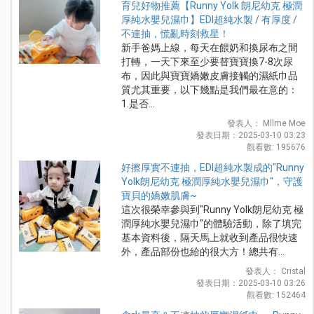
育兒好物推薦【Runny Yolk 朗尼幼克 極潤
厚純水嬰兒濕巾】EDI超純水製 / 有厚度 /
不連抽，慌亂時刻救星！
新手爸媽上線，每天在餵奶和換尿布之間
打轉，一天下來至少要替寶寶換7-8次尿
布，因此與寶寶嬌嫩皮膚接觸的濕紙巾品
質尤其重要，以下幾點是我們最在意的：
1.是否...
發表人： Mllme Moe
發表日期：2025-03-10 03:23
觀看數: 195676
好擦厚實不連抽，EDI超純水製成的"Runny
Yolk朗尼幼克 極潤厚純水嬰兒濕巾"，守護
寶貝的嬌嫩肌膚~
這次很榮幸參與到"Runny Yolk朗尼幼克 極
潤厚純水嬰兒濕巾"的體驗活動，除了填完
基本資料後，隔天馬上就收到產品很快速
外，產品部份也給的很大方！總共有...
發表人： Cristal
發表日期：2025-03-10 03:26
觀看數: 152464