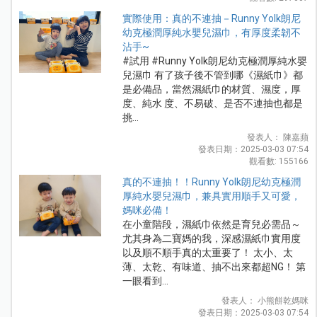
實際使用：真的不連抽－Runny Yolk朗尼
幼克極潤厚純水嬰兒濕巾，有厚度柔韌不
沾手~
#試用 #Runny Yolk朗尼幼克極潤厚純水嬰
兒濕巾 有了孩子後不管到哪《濕紙巾》都
是必備品，當然濕紙巾的材質、濕度，厚
度、純水 度、不易破、是否不連抽也都是
挑...
發表人： 陳嘉蘋
發表日期：2025-03-03 07:54
觀看數: 155166
真的不連抽！！Runny Yolk朗尼幼克極潤
厚純水嬰兒濕巾，兼具實用順手又可愛，
媽咪必備！
在小童階段，濕紙巾依然是育兒必需品～
尤其身為二寶媽的我，深感濕紙巾實用度
以及順不順手真的太重要了！ 太小、太
薄、太乾、有味道、抽不出來都超NG！ 第
一眼看到...
發表人： 小熊餅乾媽咪
發表日期：2025-03-03 07:54