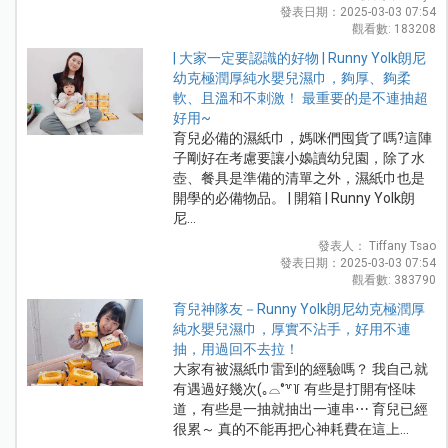
發表日期：2025-03-03 07:54
觀看數: 183208
| 大家一定要認識的好物 | Runny Yolk朗尼
幼克極潤厚純水嬰兒濕巾，夠厚、夠柔
軟、且溫和不刺激！ 最重要的是不連抽超
好用~
育兒必備的濕紙巾，媽咪們囤貨了嗎?這陣
子剛好在考慮要讓小嬝讀幼兒園，除了水
壺、餐具是準備的清單之外，濕紙巾也是
開學的必備物品。 | 開箱 | Runny Yolk朗
尼...
發表人： Tiffany Tsao
發表日期：2025-03-03 07:54
觀看數: 383790
育兒神隊友－Runny Yolk朗尼幼克極潤厚
純水嬰兒濕巾，厚實不沾手，好用不連
抽，用過回不去拉！
大家有被濕紙巾雷到的經驗嗎？ 我自己就
有遇過好幾次(｡⌓°꒷꒦ 有些是打開有怪味
道，有些是一抽就抽出一連串⋯ 育兒已經
很累～ 真的不能再把心神耗費在這上...