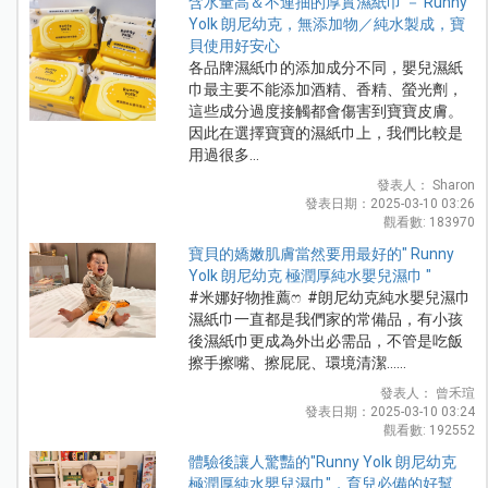
含水量高＆不連抽的厚實濕紙巾 － Runny
Yolk 朗尼幼克，無添加物／純水製成，寶
貝使用好安心
各品牌濕紙巾的添加成分不同，嬰兒濕紙
巾最主要不能添加酒精、香精、螢光劑，
這些成分過度接觸都會傷害到寶寶皮膚。
因此在選擇寶寶的濕紙巾上，我們比較是
用過很多...
發表人： Sharon
發表日期：2025-03-10 03:26
觀看數: 183970
寶貝的嬌嫩肌膚當然要用最好的" Runny
Yolk 朗尼幼克 極潤厚純水嬰兒濕巾 "
#米娜好物推薦ෆ #朗尼幼克純水嬰兒濕巾
濕紙巾一直都是我們家的常備品，有小孩
後濕紙巾更成為外出必需品，不管是吃飯
擦手擦嘴、擦屁屁、環境清潔…...
發表人： 曾禾瑄
發表日期：2025-03-10 03:24
觀看數: 192552
體驗後讓人驚豔的"Runny Yolk 朗尼幼克
極潤厚純水嬰兒濕巾"，育兒必備的好幫