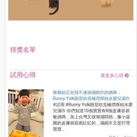
得獎名單
試用心得
看更多心得
推薦給正在找不連抽濕紙巾的媽咪：
Runny Yolk朗尼幼克極潤厚純水嬰兒濕巾
#試用 #Runny Yolk朗尼幼克極潤厚純水嬰
兒濕巾 你們知道10個寶寶有8個皮膚容易
敏感嗎，加上台灣又很潮濕悶熱，像小湯
圓的皮膚就容易紅紅的，濕紙巾又是打理
寶寶...