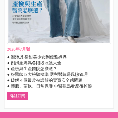
2026年7月號
● 謝沛恩 從甜美少女到優雅媽媽
● 剖婦產媽媽各階段照護大全
● 產檢與生產醫院怎麼選？
● 好醫師５大檢驗標準 選對醫院是風險管理
● 破解４個最常被誤解的寶寶安全感問題
● 藥膳、茶飲、日常保養 中醫觀點看產後掉髮
雜誌訂閱