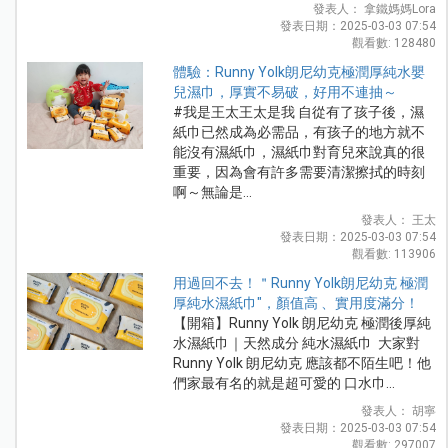
發表人： 拿鐵媽媽Lora
發表日期：2025-03-03 07:54
觀看數: 128480
體驗：Runny Yolk朗尼幼克極潤厚純水嬰
兒濕巾，厚實不易破，好用不連抽～
#我是王太王太是我 自從有了孩子後，濕
紙巾已然成為必需品，有孩子的地方就不
能沒有濕紙巾，濕紙巾對育兒來說真的很
重要，因為會有許多需要清潔擦拭的時刻
啊～無論是...
發表人： 王太
發表日期：2025-03-03 07:54
觀看數: 113906
用過回不去！＂Runny Yolk朗尼幼克 極潤
厚純水濕紙巾"，顏值高 、實用度滿分！
【開箱】Runny Yolk 朗尼幼克 極潤後厚純
水濕紙巾｜天然成分 純水濕紙巾 大家對
Runny Yolk 朗尼幼克 應該都不陌生吧！他
們家最有名的就是超可愛的 口水巾...
發表人： 胡寧
發表日期：2025-03-03 07:54
觀看數: 297007