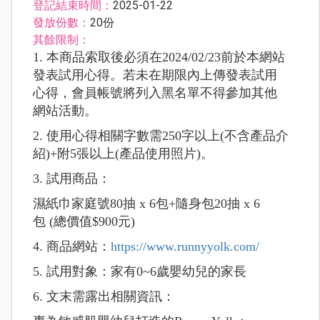
登記結束時間：
2025-01-22
發放份數：
20份
其餘限制：
1. 本商品索取後必須在2024/02/23前於本網站
發表試用心得。若未在期限內上傳發表試用
心得，會員帳號將列入黑名單不得參加其他
網站活動。
2. 使用心得相關字數需250字以上(不含產品介
紹)+附5張以上(產品使用照片)。
3. 試用商品：
濕紙巾
家庭號80抽 x 6包+
隨身包20抽 x 6
包
(總價值$900元)
4. 商品網站：
https://www.runnyyolk.com/
5. 試用對象：家有0~6歲嬰幼兒的家長
6. 文末需露出相關資訊：