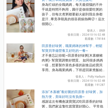
身為忙碌的全職媽媽，每天最煩惱的不外
乎就是時間不夠用，圓仔是個很愛吃粥的
孩子，但每次煮粥都要顧火顧到我全身都
是汗...畢竟孕期真的很容易燥熱啊🥵！這次
很開心...
發表人： 靜靜
發表日期：2024-10-16 02:48
觀看數: 178184
田原香好味粥，職業媽咪的神幫手，輕鬆
幫寶貝準備營養又好吃的一餐~
才不會忘記你呢~田原香好味粥(木寡糖豬
肉粥)- 幫寶寶調整好體質。 如同很多媽媽
一樣，想要製作菜色多樣的副食品給寶貝
享用。身為職業媽媽，下班趕回家煮飯給...
發表人： Polly Harburn
發表日期：2024-10-16 02:48
觀看數: 191287
添加"木寡糖"養好菌的田原香-好味粥，加
熱方便，美味好吃沒有負擔~
感謝這次有機會讓寶寶試吃田原香的好味
粥，我們家這隻吃貨寶寶好開心。 平常他