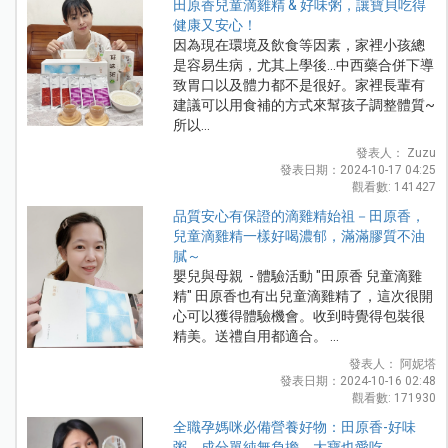
田原香兒童滴雞精 & 好味粥，讓寶貝吃得
健康又安心！
因為現在環境及飲食等因素，家裡小孩總
是容易生病，尤其上學後...中西藥合併下導
致胃口以及體力都不是很好。家裡長輩有
建議可以用食補的方式來幫孩子調整體質~
所以...
發表人： Zuzu
發表日期：2024-10-17 04:25
觀看數: 141427
品質安心有保證的滴雞精始祖－田原香，
兒童滴雞精一樣好喝濃郁，滿滿膠質不油
膩～
嬰兒與母親 - 體驗活動 "田原香 兒童滴雞
精" 田原香也有出兒童滴雞精了，這次很開
心可以獲得體驗機會。收到時覺得包裝很
精美。送禮自用都適合。 ...
發表人： 阿妮塔
發表日期：2024-10-16 02:48
觀看數: 171930
全職孕媽咪必備營養好物：田原香-好味
粥，成分單純無負擔，大寶也愛吃