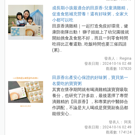
成長期小孩最適合的田原香-兒童滴雞精，
促進食慾補充營養！還有好味粥，全家大
小都可以吃
田原香滴雞精｜一起打造免疫好環境，健
康防衛隊出動！ 獅子姐姐上了幼兒園後就
開始挑食及食慾不好，而且一到零食時間
吃得比正餐還勤...吃飯時間也要三催四請
(累)...
發表人： Regina
發表日期：2024-10-16 02:48
觀看數: 107820
田原香出產安心保證的好味粥，寶貝第一
名愛吃的寶寶粥
其實在懷孕期間就有喝滴雞精讓寶寶吸取
養分，也研究了許多款，最後選擇了專營
滴雞精的【田原香】，和專業的中醫師合
作調配，不論是大人喝或是寶寶副食品都
能很安心...
發表人： 阿美
發表日期：2024-10-16 02:49
觀看數: 174124