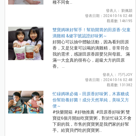
種不同食...
發表人： 劉佩穎
發表日期：2024-10-16 02:48
觀看數: 146195
雙寶媽咪好幫手！幫助開胃的田原香-兒童
滴雞精 &健字號認證好味粥～
好開心可以抽中體驗活動，因為看到田原
香，又是兒童可以喝的滴雞精，非常符合
我的需求，感謝田原香跟嬰兒與母親。 滿
滿一大盒真的很有心，超級大方的田原
香。 ...
發表人： 巧巧JOY
發表日期：2024-10-16 02:48
觀看數: 131382
忙碌媽咪必備－田原香好味粥，木寡糖成
份幫助養好菌！成分天然單純，美味又方
便～
#快樂開箱 #好物推薦 #田原香好味粥 雙
寶從6個月開始吃寶寶粥，對於忙碌又不會
下廚的我，市售的寶寶粥是我們家的好幫
手。給寶貝們吃的寶寶粥...