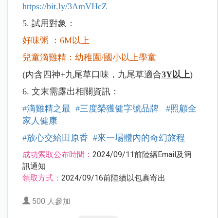
https://bit.ly/3AmVHcZ
5. 試用對象：
好味粥 ：6M以上
兒童滴雞精：幼稚園/國小以上學童
(內含四神+九尾草口味，九尾草適合
3Y以上
)
6. 文末需露出相關資訊：
#滴雞精之最
#三度榮獲健字號品牌
#照顧全
家人健康
#放心交給田原香
#來一場體內的奇幻旅程
成功索取公布時間：
2024/09/11前陸續Email及簡
訊通知
領取方式：
2024/09/16前陸續以包裹寄出
500 人參加