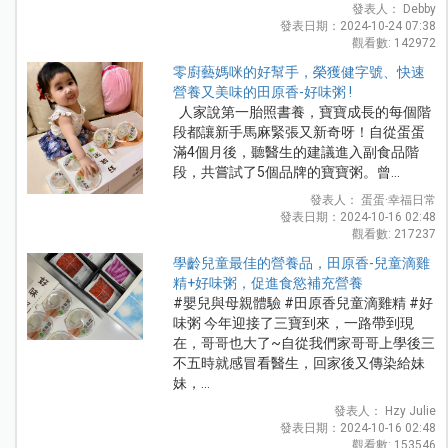
發表人： Debby
發表日期：2024-10-24 07:38
觀看數: 142972
零廚藝媽咪的好幫手，榮獲健字號、快速
營養又美味的田原香-好味粥 !
人家說第一胎照書養，寶寶成長的每個階
段都讓新手馬麻緊張又新奇呀！自從蛋蛋
滿4個月後，聽醫生的建議進入副食品階
段，共嘗試了5個品牌的寶寶粥。曾...
發表人： 蛋蛋·幸福日常
發表日期：2024-10-16 02:48
觀看數: 217237
學齡兒童最佳的營養品，田原香-兒童滴雞
精+好味粥，促進食慾補充營養
#嬰兒與母親體驗 #田原香兒童滴雞精 #好
味粥 今年迎接了三寶到來，一路帶到現
在，哥哥也大了~自從我們家哥哥上學後三
不五時就感冒看醫生，回家後又傳染給妹
妹，...
發表人： Hzy Julie
發表日期：2024-10-16 02:48
觀看數: 153546