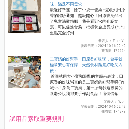
味，滿足不同需求！
最近好幸運，除了中統一發票~還收到田原
香的體驗通知，超級開心！田原香竟然出
了兒童滴雞精耶！我是看到它的介紹文
寫，可以促進食慾，把握黃金成長期 (句句
重點完全打到...
發表人： Flora Yu
發表日期：2024-10-16 02:49
觀看數: 176554
二寶媽的好幫手，田原香好味粥，健字號
標章安心有保障，天然食材熬煮好吃又方
便～
首圖就用大小寶和混亂的客廳來表達：田
原香的好味粥真的是二寶媽的好幫手啊(吶
喊~~!! 身為二寶媽，第一胎時我還勤勞的
跟老公說我都要手作副食品！這個信念...
發表人： Wen
發表日期：2024-10-16 02:49
觀看數: 174379
試用品索取重要規則