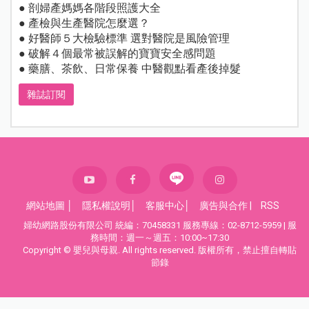
● 剖婦產媽媽各階段照護大全
● 產檢與生產醫院怎麼選？
● 好醫師５大檢驗標準 選對醫院是風險管理
● 破解４個最常被誤解的寶寶安全感問題
● 藥膳、茶飲、日常保養 中醫觀點看產後掉髮
雜誌訂閱
網站地圖
│
隱私權說明
│
客服中心
│
廣告與合作
|
RSS
婦幼網路股份有限公司 統編：70458331 服務專線：02-8712-5959 | 服
務時間：週一～週五：10:00~17:30
Copyright © 嬰兒與母親. All rights reserved. 版權所有，禁止擅自轉貼
節錄