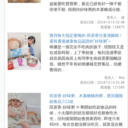
超級愛吃寶寶粥，最近已經有好一陣子都
排便不順...很期待好味粥的木寡糖成分能...
發表人： 婕
發表日期：2024-10-16 02:48
觀看數: 128875
寶貝每天指定要喝的-田原香兒童滴雞精！
還有通過健康食品認證的"好味粥"~
咪娜是一個完全不吃肉的孩子...現階段又是
在成長時期，上了學校後，每到流感季節
就容易因為班上有同學生病就需要隔離請
假。雖然平常有給咪娜補充營養品，但總
覺得的...
發表人： Mia
發表日期：2024-10-16 02:48
觀看數: 121589
田原香-好味粥，木寡糖豬肉粥，寶貝擺脫
副食品三口組
田原香-好味粥 🌞 剛開始吃副食品的時
候，小太陽吃的狀況都很好也都會吃光
光，但到後期開始會挑東西吃...即使只有
45ml，每次也都沒辦法吃完，就算混合幾