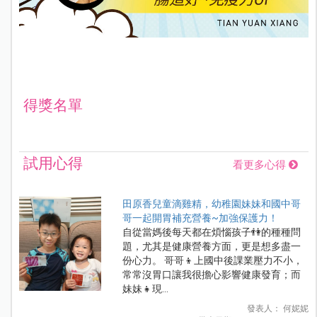
得獎名單
試用心得
看更多心得
田原香兒童滴雞精，幼稚園妹妹和國中哥
哥一起開胃補充營養~加強保護力！
自從當媽後每天都在煩惱孩子👫的種種問
題，尤其是健康營養方面，更是想多盡一
份心力。 哥哥👦上國中後課業壓力不小，
常常沒胃口讓我很擔心影響健康發育；而
妹妹👧現...
發表人： 何妮妮