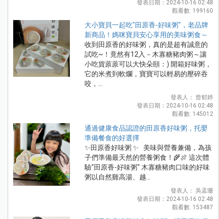
發表日期：2024-10-16 02:48
觀看數: 199160
大小寶貝一起吃"田原香-好味粥"，老品牌
新商品！媽咪寶貝安心享用的美味粥食～
收到田原香的好味粥，真的是超有誠意的
試吃~！竟然有12入－木寡糖豬肉粥～讓
小吃貨蒝蒝可以大快朵頤：) 開箱好味粥，
它的米煮到軟爛，寶寶可以輕易的壓碎吞
咬，...
發表人： 曾郁婷
發表日期：2024-10-16 02:48
觀看數: 145012
通過健康食品認證的田原香好味粥，托嬰
準備餐食的好選擇
✨田原香好味粥 ✨ 美味與營養兼備，為孩
子們準備最天然的營養粥食！🌾🍖 這次體
驗"田原香-好味粥" 木寡糖豬肉口味的好味
粥以自然雞高湯、越...
發表人： 吳孟珊
發表日期：2024-10-16 02:48
觀看數: 153487