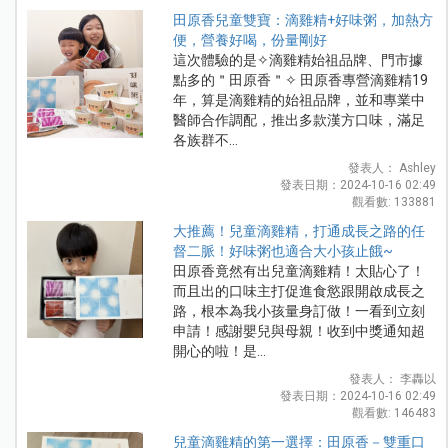
田原香兒童雙寶：滴雞精+好味粥，加熱方
便，營養好喝，份量剛好
這次體驗的是✧滴雞精始祖品牌、門市據
點多的＂田原香＂✧ 田原香專營滴雞精19
年，算是滴雞精的始祖品牌，並和專業中
醫師合作調配，推出多款漢方口味，滿足
各族群不...
發表人： Ashley
發表日期：2024-10-16 02:49
觀看數: 133881
大推薦！兒童滴雞精，打通成長之路的任
督二脈！好味粥也適合大小孩止餓~
田原香竟然有出兒童滴雞精！太貼心了！
而且出的口味主打促進食慾跟開啟成長之
路，根本為我小孩量身訂做！一看到立刻
申請！感謝嬰兒與母親！收到中獎通知超
開心的啦！是...
發表人： 李轟以
發表日期：2024-10-16 02:49
觀看數: 146483
兒童滴雞精的第一選擇：田原香－雙重口