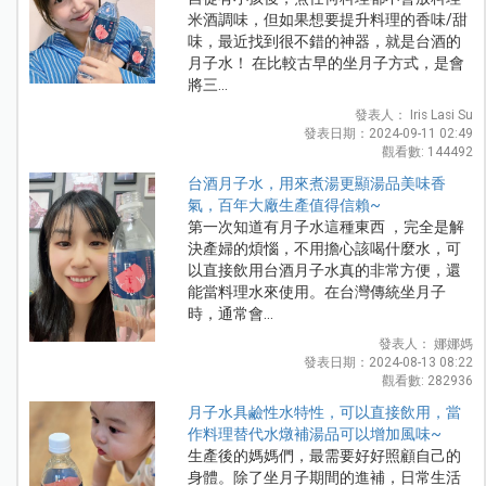
米酒調味，但如果想要提升料理的香味/甜
味，最近找到很不錯的神器，就是台酒的
月子水！ 在比較古早的坐月子方式，是會
將三...
發表人： Iris Lasi Su
發表日期：2024-09-11 02:49
觀看數: 144492
台酒月子水，用來煮湯更顯湯品美味香
氣，百年大廠生產值得信賴~
第一次知道有月子水這種東西 ，完全是解
決產婦的煩惱，不用擔心該喝什麼水，可
以直接飲用台酒月子水真的非常方便，還
能當料理水來使用。在台灣傳統坐月子
時，通常會...
發表人： 娜娜媽
發表日期：2024-08-13 08:22
觀看數: 282936
月子水具鹼性水特性，可以直接飲用，當
作料理替代水燉補湯品可以增加風味~
生產後的媽媽們，最需要好好照顧自己的
身體。除了坐月子期間的進補，日常生活