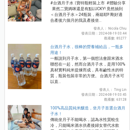
#台酒月子水 ∣ 寶特瓶輕裝上市 #體驗分享
果然二寶媽咪還是有點LUCKY! 竟然抽到
＜台酒月子水＞24瓶裝，兩箱耶!! 剛好適
合產後六個月的我及產後坐...
發表人： Nicola Chiu
發表日期：2024-08-19 03:44
觀看數: 85277
台酒月子水，很棒的營養補給品，一瓶多
用途！
一般說到月子水，第一個想法會跟米酒水
聯想在一起，然而台酒月子水，是用100%
真材實料純米提煉而成，具有鹼性水的特
質，瓶裝包裝非常的方便。 台酒月子水可
以直...
發表人： Ting Lin
發表日期：2024-08-19 03:45
觀看數: 63128
100%高品質純米釀造，坐月子首選台酒月
子水！
傳統坐月子不能喝水，認為水性質較生
冷，只能喝米酒水供產後婦女替代水飲