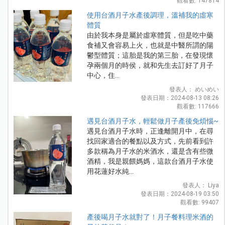
觀看數: 147814
使用台酒月子水產後調理，溫補我的虛寒
體質
由於我本身是屬於虛寒體質，但是吃中藥
食補又會容易上火，也就是中醫所謂的陽
鬱型體質；這胎是我的第三胎，在發現懷
孕兩個月的時侯，就和先生去訂好了月子
中心，住...
發表人： めいめい
發表日期：2024-08-13 08:26
觀看數: 117666
遇見台酒月子水，輕鬆做月子產後免煩惱~
遇見台酒月子水時，正逢離開月中，在尋
找回家適合的餐點以及方式，先前看到許
多款稱為月子水的米酒水，還是含有些微
酒精，我是親餵媽媽，這款台酒月子水使
用花蓮好水純...
發表人： Liya
發表日期：2024-08-19 03:50
觀看數: 99407
產後喝月子水就對了！月子餐料理米酒的