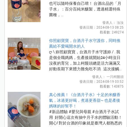
也可以隨時保養自己唷！ 台酒出品的「月
子水」：百分百純米釀製，透過精選特殊
菌種，...
發表人： 汝汝
發表日期：2024-08-13 08:25
觀看數: 249274
你照顧寶寶，台酒月子水守護你，同時推
薦給不愛喝開水的人
ღ \ 妳照顧寶寶，台酒月子水守護妳 / . 我
是個全職媽媽，生產後就開始𝟐𝟒小時沒日
沒夜的育兒，加上柯饅頭總是活力滿滿又
好動長期下來體力難免吃不消 . 這次接觸...
發表人： 一只柯饅頭
發表日期：2024-08-19 03:52
觀看數: 143875
真心推薦！《台酒月子水》十足的米釀香
氣，冰過更好喝，煮過更香甜~ 也是產後
媽咪的好幫手！
#新品體驗 #嬰兒與母親 #台酒月子水試
用 好開心這次有抽中月子水的體驗活動！
開心! 對於台酒的印象就是臺灣人都熟悉的