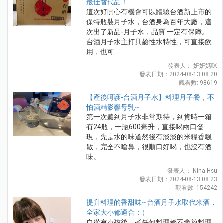
最佳替代品！
這次好開心有機會可以體驗台酒新上市的
保特瓶裝月子水，台酒身為百年大廠，這
次出了新品-月子水，品質 一定有保障。
台酒月子水主打具鹼性水特性，可直接飲
用，也可...
發表人： 妍妍媽咪
發表日期：2024-08-13 08:20
觀看數: 98619
【產後呵護-台酒月子水】料理月子餐，不
怕酒精影響母乳~
第一次聽到月子水非常期待，到貨時一箱
有24瓶，一瓶600毫升，直接喝兩口發
現，先是水的味道然後有淡淡的米糧香飄
散，完全不嗆鼻，很順口好喝，也沒有酒
味。 ...
發表人： Nina Hsu
發表日期：2024-08-13 08:23
觀看數: 154242
提升料理的香甜味~台酒月子水取代米酒，
全家大小都適合：）
自從有小孩後，煮任何料理都不會放料理