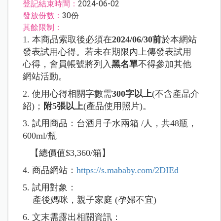
登記結束時間：
2024-06-02
發放份數：
30份
其餘限制：
1. 本商品索取後必須在
2024/06/30前
於本網站
發表試用心得。若未在期限內上傳發表試用
心得，會員帳號將列入
黑名單
不得參加其他
網站活動。
2. 使用心得相關字數需
300字以上
(不含產品介
紹)；
附5張以上
(產品使用照片)。
3. 試用商品：台酒月子水兩箱 /人，
共48瓶，
600ml/瓶
【總價值$3,360/箱】
4. 商品網站：
https://s.mababy.com/2DIEd
5. 試用對象：
產後媽咪，親子家庭 (孕婦不宜)
6. 文末需露出相關資訊：