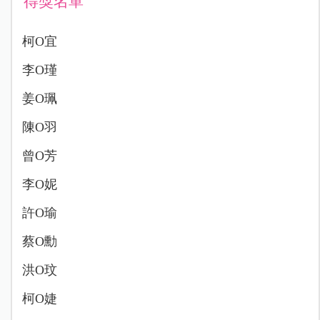
得獎名單
柯O宜
李O瑾
姜O珮
陳O羽
曾O芳
李O妮
許O瑜
蔡O勳
洪O玟
柯O婕