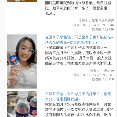
開瓶蓋即可聞到淡淡米釀香氣，飲用口感
比一般單純的白開水，多了一層豐富度，
似酒...
發表人： 峯蜜兄妹的姆姆
發表日期：2024-08-19 03:46
觀看數: 162940
台酒月子水體驗，不是坐月子也可以補充~
淡淡米釀香氣~促進新陳代謝：）
很榮幸能選上台酒月子水的試喝員之一，
因為不是月子中的媽咪，所以今天以一般
媽咪的身分來評論。 月子水對一般人來說
能補充營養，增強體力促進新陳代謝的速...
發表人： Mophie
發表日期：2024-08-19 03:51
觀看數: 126910
台酒月子水，自己做月子的好幫手！補充
水分，促進新陳代謝~
收到台酒月子水時剛好產後兩個月，月嫂
離開後我後，一次要照顧大寶跟二寶...真的
沒有時間去考慮自己喝的水夠不夠，吃的