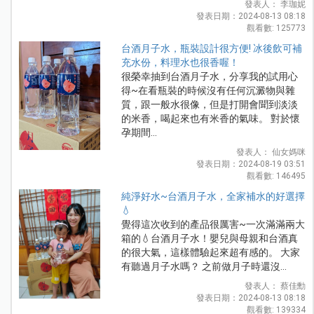
發表人： 李珈妮
發表日期：2024-08-13 08:18
觀看數: 125773
台酒月子水，瓶裝設計很方便! 冰後飲可補
充水份，料理水也很香喔！
很榮幸抽到台酒月子水，分享我的試用心
得~在看瓶裝的時候沒有任何沉澱物與雜
質，跟一般水很像，但是打開會聞到淡淡
的米香，喝起來也有米香的氣味。 對於懷
孕期間...
發表人： 仙女媽咪
發表日期：2024-08-19 03:51
觀看數: 146495
純淨好水~台酒月子水，全家補水的好選擇
💧
覺得這次收到的產品很厲害~一次滿滿兩大
箱的💧台酒月子水！嬰兒與母親和台酒真
的很大氣，這樣體驗起來超有感的。 大家
有聽過月子水嗎？ 之前做月子時還沒...
發表人： 蔡佳勳
發表日期：2024-08-13 08:18
觀看數: 139334