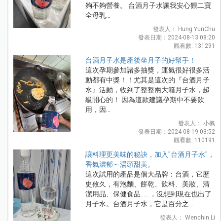
夠不夠營養。 台酒月子水讓我安心餵二寶
全母乳...
發表人： Hung YunChu
發表日期：2024-08-13 08:20
觀看數: 131291
台酒月子水是產後坐月子的好幫手！
這次孕期參加諸多抽獎，運氣很好很多活
動都有中獎！！尤其是這次的『台酒月子
水』活動，收到了整整兩大箱月子水，超
級開心的！ 因為這款建議孕期中不要飲
用，因...
發表人： 小楓
發表日期：2024-08-19 03:52
觀看數: 110191
讓料理更美味的秘訣，加入"台酒月子水"，
香氣濃郁～湯頭甜美。
這次試用的產品是個大品牌：台酒，它歷
史攸久，有泡麵、餅乾、飲料、美妝、清
潔用品、保健食品……，沒想到現在也出了
月子水。台酒月子水，它是百分之...
發表人： Wenchin Li