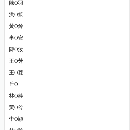
陳O羽
洪O筑
黃O鈴
李O安
陳O汝
王O芳
王O菱
丘O
林O婷
黃O伶
李O穎