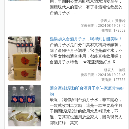
用，早期的公賣局紅標米酒水演變至今，
因應現代人的需求，有了非酒精性飲品的
台酒月子水！...
發表人： 黃雅鈴
發表日期：2024-08-19 03:45
觀看數: 178553
雞湯加入台酒月子水，喝得到甘甜美味！
台酒月子水是百分百真材實料純米釀製，
除了產婦坐月子調理，它也是鹼性水，不
管男女性都適合使用，都能直接飲用喔！
台酒月子水特色： ★花蓮清澈好水 &...
發表人： 咖哩
發表日期：2024-08-19 03:45
觀看數: 127756
適合產後媽咪的"台酒月子水"~家庭常備好
物
最近，我體驗到台酒月子水，非常開心，
一次就收到二大箱，這是一款主要為坐月
子期間媽媽設計的飲用水及料理水，不
過，它其實也適用於全家人，因為現代人
都很忙碌，其實...