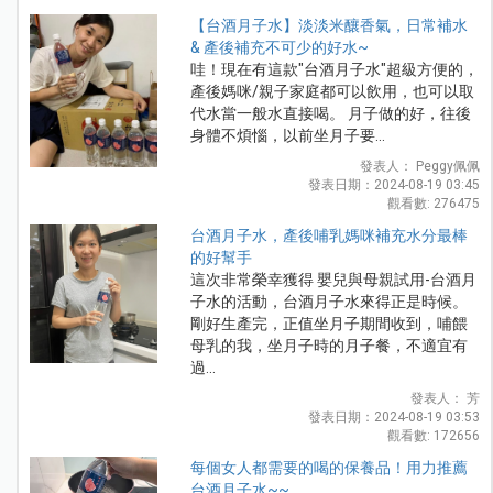
【台酒月子水】淡淡米釀香氣，日常補水
& 產後補充不可少的好水~
哇！現在有這款"台酒月子水"超級方便的，
產後媽咪/親子家庭都可以飲用，也可以取
代水當一般水直接喝。 月子做的好，往後
身體不煩惱，以前坐月子要...
發表人： Peggy佩佩
發表日期：2024-08-19 03:45
觀看數: 276475
台酒月子水，產後哺乳媽咪補充水分最棒
的好幫手
這次非常榮幸獲得 嬰兒與母親試用-台酒月
子水的活動，台酒月子水來得正是時候。
剛好生產完，正值坐月子期間收到，哺餵
母乳的我，坐月子時的月子餐，不適宜有
過...
發表人： 芳
發表日期：2024-08-19 03:53
觀看數: 172656
每個女人都需要的喝的保養品！用力推薦
台酒月子水~~