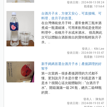
發表日期：2024-08-13 08:24
觀看數: 101664
台酒月子水，方便又安心，可直接喝、可
料理，坐月子的首選。
在台灣傳統坐月子時，通常會將三瓶米酒
煮成一瓶濃縮液，可用來飲用或是使用於
料理中，俗稱月子水或米酒水。 很高興此
次可以體驗台酒新推出的寶特瓶輕裝月子
水。...
發表人： Kiki Lee
發表日期：2024-08-19 03:47
觀看數: 133993
新手媽媽首選台酒月子水｜產後調理的好
幫手
第一次當媽～很多產後調理的方式都不
懂。更別說月子水是什麼？到底是酒？還
是水？很開心這次能體驗到："台酒月子
水"。開箱滿滿一箱 24 瓶，總共二箱48瓶
的寶...
發表人： 陳兔婷
發表日期：2024-08-19 03:47