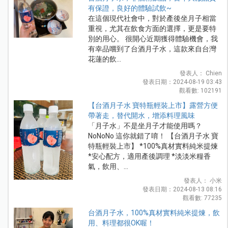
有保證，良好的體驗試飲~
在這個現代社會中，對於產後坐月子相當
重視，尤其在飲食方面的選擇，更是要特
別的用心。 很開心近期獲得體驗機會，我
有幸品嚐到了台酒月子水，這款來自台灣
花蓮的飲...
發表人： Chien
發表日期：2024-08-19 03:43
觀看數: 102191
【台酒月子水 寶特瓶輕裝上市】露營方便
帶著走，替代開水，增添料理風味
「月子水」不是坐月子才能使用嗎？
NoNoNo 這你就錯了唷！ 【台酒月子水 寶
特瓶輕裝上市】 *100%真材實料純米提煉
*安心配方，適用產後調理 *淡淡米糧香
氣，飲用、...
發表人： 小米
發表日期：2024-08-13 08:16
觀看數: 77235
台酒月子水，100%真材實料純米提煉，飲
用、料理都很OK喔！