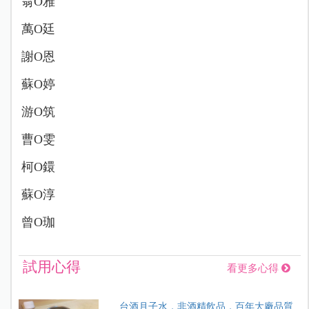
翁O雅
萬O廷
謝O恩
蘇O婷
游O筑
曹O雯
柯O鐶
蘇O淳
曾O珈
試用心得
看更多心得
台酒月子水，非酒精飲品，百年大廠品質