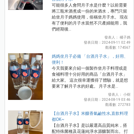
可能很多人會問月子水是什麼？以前需要
將三瓶米酒煮成一份的米酒水，專門只留
給坐月子媽媽使用，俗稱坐月子水。 現在
有了便利的月子水當然不只產婦能用，我
們經期後...
發表人： 橘子媽
發表日期：2024-09-11 02:49
觀看數: 174567
媽媽坐月子必備 「台酒月子水」，好用、
便利！
今天我要來介紹一個製作坐月子料理或是
食補料理十分好用的商品「台酒月子水」
給大家。 這次很幸運獲得了體驗，就是想
要來了解月子水的好處。 月子水是...
發表人： 小樹
發表日期：2024-08-19 03:46
觀看數: 272783
【台酒月子水】米釀香氣鹼性水,直飲料理
都OK~
【台酒月子水】是以嚴選高品質純米，搭
配特殊菌種及花蓮純淨水源釀製而出。 打