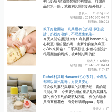
初心奶瓶+繽紛樂奶嘴的初體驗。 打開商
品的第一眼，就被利其爾的奶瓶外觀所...
發表人： Tzu-ying Kuo
發表日期：2024-05-30 04:43
觀看數: 256003
親子好物開箱，利其爾初心奶瓶-梯形設
計，奶粉好溶解，不易產生氣泡~
今天來開箱讚讚好物！ 利其爾 hanamei 初
心奶瓶+繽紛樂奶嘴，由新來的菜鳥麻豆-
小Bibi來開箱！ 日系高顏值-多種花樣設計
很看顏值的媽媽，被#利其爾 的奶...
發表人： Ashley
發表日期：2024-05-30 04:44
觀看數: 117427
Richell利其爾 Hanaemi初心系列，全產品
都可以蒸汽消毒，方便又安心
這次收到嬰兒與母親的試用活動，真的是
很開心呀！ 今天要介紹的產品是利其爾品
牌的初心系列的奶瓶&奶嘴。 初心奶瓶總
共有五種花色，有分玻璃跟ppsu，每種...
發表人： 1T