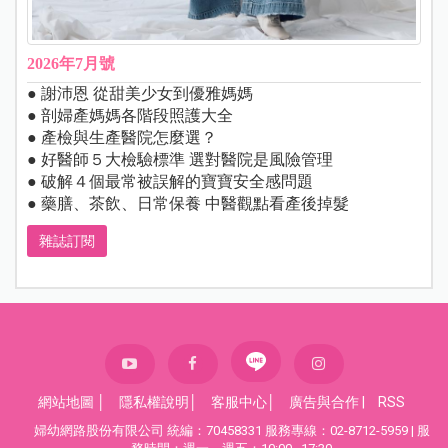
2026年7月號
● 謝沛恩 從甜美少女到優雅媽媽
● 剖婦產媽媽各階段照護大全
● 產檢與生產醫院怎麼選？
● 好醫師５大檢驗標準 選對醫院是風險管理
● 破解４個最常被誤解的寶寶安全感問題
● 藥膳、茶飲、日常保養 中醫觀點看產後掉髮
雜誌訂閱
網站地圖
│
隱私權說明
│
客服中心
│
廣告與合作
|
RSS
婦幼網路股份有限公司 統編：70458331 服務專線：02-8712-5959 | 服