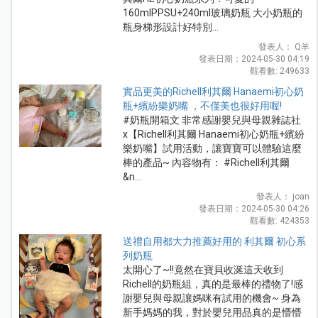
160mlPPSU+240ml玻璃奶瓶 大小奶瓶的
瓶身梯形設計好特別...
發表人： Q羊
發表日期：2024-05-30 04:19
觀看數: 249633
實品更美的Richell利其爾 Hanaemi初心奶
瓶+繽紛樂奶嘴 ，不僅美也很好用喔!
#奶瓶開箱文 非常感謝嬰兒與母親雜誌社
x【Richell利其爾 Hanaemi初心奶瓶+繽紛
樂奶嘴】試用活動，讓寶寶可以體驗這麼
棒的產品~ 內容物有： #Richell利其爾
&n...
發表人： joan
發表日期：2024-05-30 04:26
觀看數: 424353
送禮自用都大力推薦好用的 利其爾 初心系
列奶瓶
太開心了~!!竟然在寶貝收涎這天收到
Richell的奶瓶組，真的是最棒的禮物了!感
謝嬰兒與母親讓媽咪有試用的機會~ 身為
新手媽媽的我，對於嬰兒用品真的是懵懵