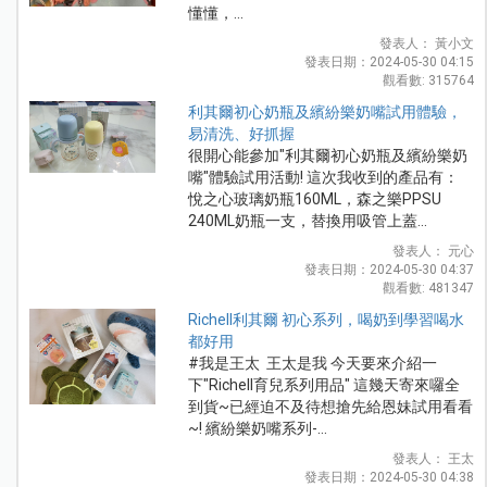
懂懂，...
發表人： 黃小文
發表日期：2024-05-30 04:15
觀看數: 315764
利其爾初心奶瓶及繽紛樂奶嘴試用體驗，
易清洗、好抓握
很開心能參加"利其爾初心奶瓶及繽紛樂奶
嘴"體驗試用活動! 這次我收到的產品有：
悅之心玻璃奶瓶160ML，森之樂PPSU
240ML奶瓶一支，替換用吸管上蓋...
發表人： 元心
發表日期：2024-05-30 04:37
觀看數: 481347
Richell利其爾 初心系列，喝奶到學習喝水
都好用
#我是王太 王太是我 今天要來介紹一
下"Richell育兒系列用品" 這幾天寄來囉全
到貨~已經迫不及待想搶先給恩妹試用看看
~! 繽紛樂奶嘴系列-...
發表人： 王太
發表日期：2024-05-30 04:38