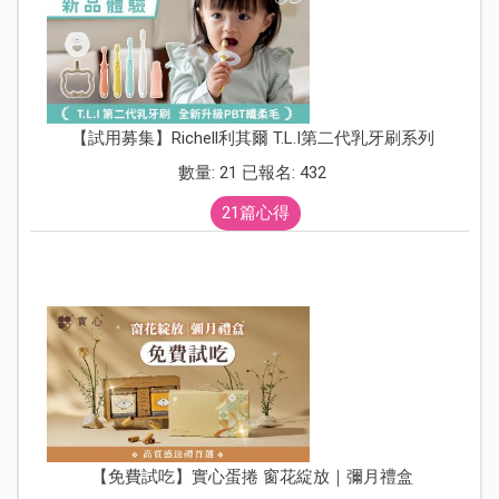
【試用募集】Richell利其爾 T.L.I第二代乳牙刷系列
數量: 21 已報名: 432
21篇心得
【免費試吃】實心蛋捲 窗花綻放｜彌月禮盒