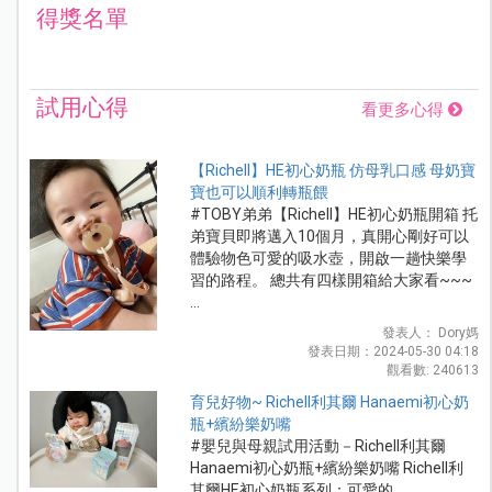
得獎名單
試用心得
看更多心得
【Richell】HE初心奶瓶 仿母乳口感 母奶寶
寶也可以順利轉瓶餵
#TOBY弟弟【Richell】HE初心奶瓶開箱 托
弟寶貝即將邁入10個月，真開心剛好可以
體驗物色可愛的吸水壺，開啟一趟快樂學
習的路程。 總共有四樣開箱給大家看~~~
...
發表人： Dory媽
發表日期：2024-05-30 04:18
觀看數: 240613
育兒好物~ Richell利其爾 Hanaemi初心奶
瓶+繽紛樂奶嘴
#嬰兒與母親試用活動－Richell利其爾
Hanaemi初心奶瓶+繽紛樂奶嘴 Richell利
其爾HE初心奶瓶系列：可愛的