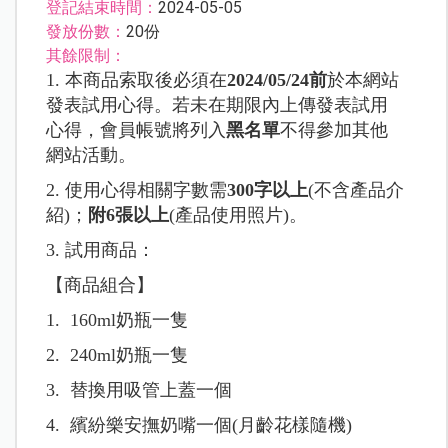
登記結束時間：
2024-05-05
發放份數：
20份
其餘限制：
1. 本商品索取後必須在
2024/05/24前
於本網站
發表試用心得。若未在期限內上傳發表試用
心得，會員帳號將列入
黑名單
不得參加其他
網站活動。
2. 使用心得相關字數需
300字以上
(不含產品介
紹)；
附6張以上
(產品使用照片)。
3. 試用商品：
【
商品組合】
1. 160ml奶瓶一隻
2. 240ml奶瓶一隻
3. 替換用吸管上蓋一個
4. 繽紛樂安撫奶嘴一個(月齡花樣隨機)