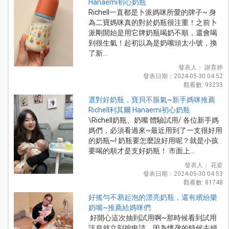
Hanaemi初心奶瓶
Richell一直都是卜派媽咪所愛的牌子~ 身
為二寶媽咪真的對於奶瓶很注重！之前卜
派剛開始是用它牌奶瓶喝奶不順，還會喝
到很生氣！起初以為是奶嘴頭太小號，換
了新...
發表人： 謝育婷
發表日期：2024-05-30 04:52
觀看數: 93233
選對好奶瓶，寶貝不脹氣~新手媽咪推薦
Richell利其爾 Hanaemi初心奶瓶
\Richell奶瓶、奶嘴 體驗試用/ 各位新手媽
媽們，必須看過來~最近用到了一支很好用
的奶瓶~! 奶瓶要怎麼說好用呢？就是小孩
要喝的順才是支好奶瓶！ 市面上...
發表人： 花姿
發表日期：2024-05-30 04:53
觀看數: 81748
好搖勻不易起泡的漂亮奶瓶，還有繽紛樂
奶嘴~推薦給媽咪們
好開心這次抽到試用啊~那時候看到試用
訊息就立刻按申請，因為懷孕的時候去婦