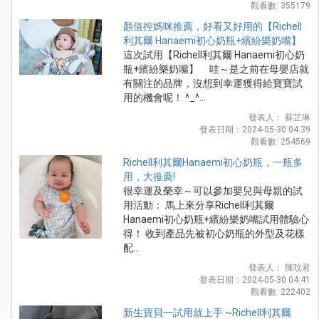
觀看數: 355179
顏值控媽咪推薦，好看又好用的【Richell
利其爾 Hanaemi初心奶瓶+繽紛樂奶嘴】
這次試用【Richell利其爾 Hanaemi初心奶
瓶+繽紛樂奶嘴】 哇～是之前在母嬰店就
有關注的品牌，沒想到幸運獲得給寶寶試
用的機會呢！ ^_^...
發表人： 蘇芷琳
發表日期：2024-05-30 04:39
觀看數: 254569
Richell利其爾Hanaemi初心奶瓶，一瓶多
用，大推薦!
很幸運及榮幸～可以參加嬰兒與母親的試
用活動： 馬上來分享Richell利其爾
Hanaemi初心奶瓶+繽紛樂奶嘴試用體驗心
得！ 收到產品先被初心奶瓶的外型及花樣
配...
發表人： 陳玟君
發表日期：2024-05-30 04:41
觀看數: 222402
新生寶貝一試用就上手 ~Richell利其爾