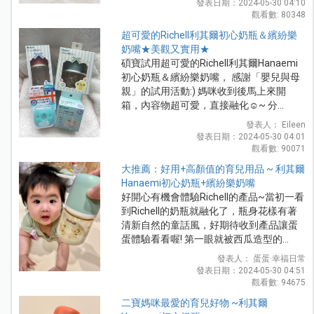
發表日期：2024-05-30 04:10
觀看數: 80348
超可愛的Richell利其爾初心奶瓶＆繽紛樂
奶嘴★美觀又實用★
碩寶試用超可愛的Richell利其爾Hanaemi
初心奶瓶＆繽紛樂奶嘴， 感謝「嬰兒與母
親」的試用活動:) 媽咪收到後馬上來開
箱，內容物超可愛，直接融化☺️~ 分...
發表人： Eileen
發表日期：2024-05-30 04:01
觀看數: 90071
大推薦：好用+高顏值的育兒用品 ~ 利其爾
Hanaemi初心奶瓶+繽紛樂奶嘴
好開心有機會體驗Richell的產品~當初一看
到Richell的奶瓶就融化了，瓶身花樣有著
清新自然的童話風，好期待收到產品讓蛋
蛋體驗看看喔! 第一眼就被西瓜造型的...
發表人： 蛋蛋·幸福日常
發表日期：2024-05-30 04:51
觀看數: 94675
二寶媽咪最愛的育兒好物 ~利其爾