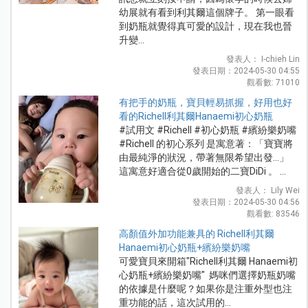
幼展就有看到利其爾這個牌子。 第一眼看
到奶瓶就覺得真可愛的設計，現在我也晉
升變...
發表人： I-chieh Lin
發表日期：2024-05-30 04:55
觀看數: 71010
有把手的奶瓶，寶貝輕易抓握，好用也好
看的Richell利其爾Hanaemi初心奶瓶
#試用文 #Richell #初心奶瓶 #繽紛樂奶嘴
#Richell 的初心系列 是寓意著：「寶寶將
由最純淨的狀況，帶著無限希望出發…」
這寓意好適合從0歲開始的二寶DiDi 。 ...
發表人： Lily Wei
發表日期：2024-05-30 04:56
觀看數: 83546
高顏值外加功能兼具的 Richell利其爾
Hanaemi初心奶瓶+繽紛樂奶嘴
可愛寶貝來開箱"Richell利其爾 Hanaemi初
心奶瓶+繽紛樂奶嘴" 媽咪們選擇奶瓶奶嘴
的依據是什麼呢？如果你是注重外型也注
重功能的話，這次試用的...