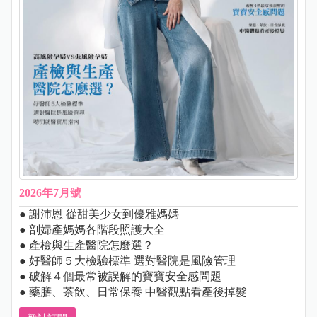
2026年7月號
● 謝沛恩 從甜美少女到優雅媽媽
● 剖婦產媽媽各階段照護大全
● 產檢與生產醫院怎麼選？
● 好醫師５大檢驗標準 選對醫院是風險管理
● 破解４個最常被誤解的寶寶安全感問題
● 藥膳、茶飲、日常保養 中醫觀點看產後掉髮