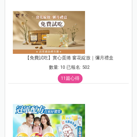
【免費試吃】實心蛋捲 窗花綻放｜彌月禮盒
數量: 10 已報名: 502
11篇心得