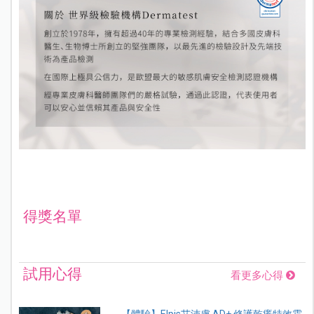
得獎名單
試用心得
看更多心得
【體驗】Elpis艾沛膚 AD+ 修護乾癢特效霜