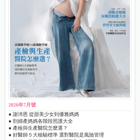
2026年7月號
● 謝沛恩 從甜美少女到優雅媽媽
● 剖婦產媽媽各階段照護大全
● 產檢與生產醫院怎麼選？
● 好醫師５大檢驗標準 選對醫院是風險管理