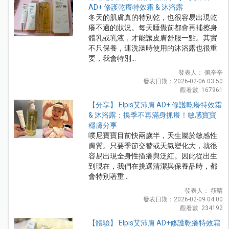
AD+ 修護乾癢特效霜 & 沐浴露
冬天的肌膚真的特別乾，也很容易出現乾
癢不適的狀況。每天睡覺前都會再補擦身
體乳或乳液，才能讓皮膚舒服一點。其實
不只保養，連洗澡時使用的沐浴露也很重
要，我會特別...
發表人： 佩辛辛
發表日期：2026-02-06 03:50
觀看數: 167961
【分享】 Elpis艾沛膚 AD+ 修護乾癢特效霜
& 沐浴露：換季不再滿身抓癢！敏感寶寶
穩膚分享
噗尼寶寶目前快兩歲半，天生屬於敏感性
膚質。只要季節交替或天氣變化大，就很
容易出現全身性搔癢與泛紅。因此從出生
到現在，我們在挑選清潔與保養品時，都
會特別著重...
發表人： 筱晴
發表日期：2026-02-09 04:00
觀看數: 234192
【體驗】 Elpis艾沛膚 AD+修護乾癢特效霜