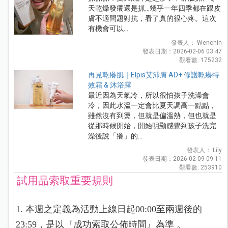
天乾燥發癢還是抓...幾乎一年四季都在跟皮
膚不適問題對抗，看了真的很心疼。這次
有機會可以...
發表人： Wenchin
發表日期：2026-02-06 03:47
觀看數: 175232
再見乾癢肌｜Elpis艾沛膚 AD+ 修護乾癢特
效霜 & 沐浴露
最近因為天氣冷，所以很怕孩子洗澡會
冷，因此水溫一定會比夏天調高一點點，
雖然沒有到燙，但就是偏溫熱，但也就是
從那時候開始，開始明顯感覺到孩子洗完
澡後說「癢」的...
發表人： Lily
發表日期：2026-02-09 09:11
觀看數: 253910
試用品索取重要規則
1. 本週之定義為活動上線日起00:00至兩週後的
23:59，是以『成功索取公佈時間』為準 。