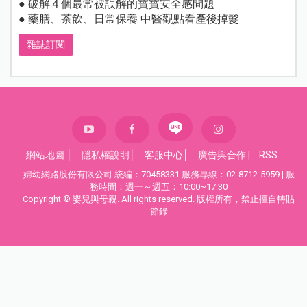
● 破解４個最常被誤解的寶寶安全感問題
● 藥膳、茶飲、日常保養 中醫觀點看產後掉髮
雜誌訂閱
網站地圖
│
隱私權說明
│
客服中心
│
廣告與合作
|
RSS
婦幼網路股份有限公司 統編：70458331 服務專線：02-8712-5959 | 服
務時間：週一～週五：10:00~17:30
Copyright © 嬰兒與母親. All rights reserved. 版權所有，禁止擅自轉貼
節錄