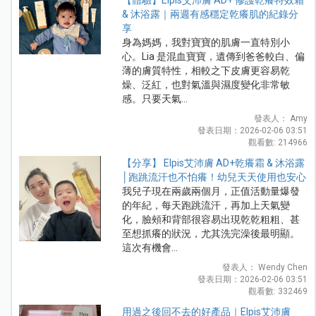
& 沐浴露｜兩週有感穩定乾癢肌的紀錄分
享
身為媽媽，我對寶寶的肌膚一直特別小
心。Lia 是混血寶寶，遺傳到爸爸較白、偏
薄的膚質特性，相較之下皮膚更容易乾
燥、泛紅，也對氣溫與濕度變化非常敏
感。只要天氣...
發表人： Amy
發表日期：2026-02-06 03:51
觀看數: 214966
【分享】 Elpis艾沛膚 AD+乾癢霜 & 沐浴露
│跑跳流汗也不怕癢！幼兒天天使用也安心
我兒子現在兩歲兩個月，正值活動量爆發
的年紀，每天跑跳流汗，再加上天氣變
化，臉頰和背部很容易出現乾乾粗粗、甚
至想抓癢的狀況，尤其洗完澡後最明顯。
這次有機會...
發表人： Wendy Chen
發表日期：2026-02-06 03:51
觀看數: 332469
用過之後回不去的好產品｜Elpis艾沛膚