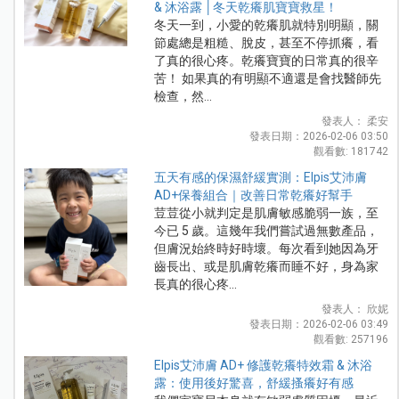
& 沐浴露 │冬天乾癢肌寶寶救星！
冬天一到，小愛的乾癢肌就特別明顯，關
節處總是粗糙、脫皮，甚至不停抓癢，看
了真的很心疼。乾癢寶寶的日常真的很辛
苦！ 如果真的有明顯不適還是會找醫師先
檢查，然...
發表人： 柔安
發表日期：2026-02-06 03:50
觀看數: 181742
五天有感的保濕舒緩實測：Elpis艾沛膚
AD+保養組合｜改善日常乾癢好幫手
荳荳從小就判定是肌膚敏感脆弱一族，至
今已 5 歲。這幾年我們嘗試過無數產品，
但膚況始終時好時壞。每次看到她因為牙
齒長出、或是肌膚乾癢而睡不好，身為家
長真的很心疼...
發表人： 欣妮
發表日期：2026-02-06 03:49
觀看數: 257196
Elpis艾沛膚 AD+ 修護乾癢特效霜 & 沐浴
露：使用後好驚喜，舒緩搔癢好有感