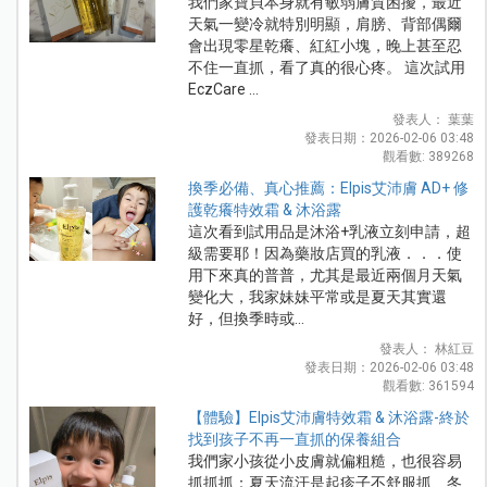
我們家寶貝本身就有敏弱膚質困擾，最近
天氣一變冷就特別明顯，肩膀、背部偶爾
會出現零星乾癢、紅紅小塊，晚上甚至忍
不住一直抓，看了真的很心疼。 這次試用
EczCare ...
發表人： 葉葉
發表日期：2026-02-06 03:48
觀看數: 389268
換季必備、真心推薦：Elpis艾沛膚 AD+ 修
護乾癢特效霜 & 沐浴露
這次看到試用品是沐浴+乳液立刻申請，超
級需要耶！因為藥妝店買的乳液．．．使
用下來真的普普，尤其是最近兩個月天氣
變化大，我家妹妹平常或是夏天其實還
好，但換季時或...
發表人： 林紅豆
發表日期：2026-02-06 03:48
觀看數: 361594
【體驗】Elpis艾沛膚特效霜 & 沐浴露-終於
找到孩子不再一直抓的保養組合
我們家小孩從小皮膚就偏粗糙，也很容易
抓抓抓：夏天流汗是起疹子不舒服抓、冬