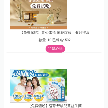
【免費試吃】實心蛋捲 窗花綻放｜彌月禮盒
數量: 10 已報名: 502
11篇心得
【免費體驗】森活舒敏兒童益生菌