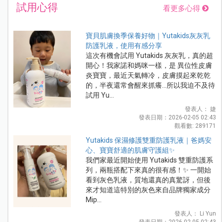
試用心得
看更多心得
寶貝肌膚換季保養好物｜Yutakids灰灰乳
防護乳液，使用有感分享
這次有機會試用 Yutakids 灰灰乳，真的超
開心！我家諾和媽咪一樣，是 異位性皮膚
炎寶寶，最近天氣轉冷，皮膚摸起來乾乾
的，半夜還常會醒來抓癢...所以我迫不及待
試用 Yu...
發表人： 婕
發表日期：2026-02-05 02:43
觀看數: 289171
Yutakids 保濕修護雙重防護乳液｜爸媽安
心、寶寶舒適的肌膚守護組✨
我們家最近開始使用 Yutakids 雙重防護系
列，兩瓶搭配下來真的很有感！✨ 一開始
看到灰色乳液，質地還真的真驚訝，但後
來才知道這特別的灰色來自品牌獨家成分
Mip...
發表人： Li Yun
發表日期：2026-02-05 02:43