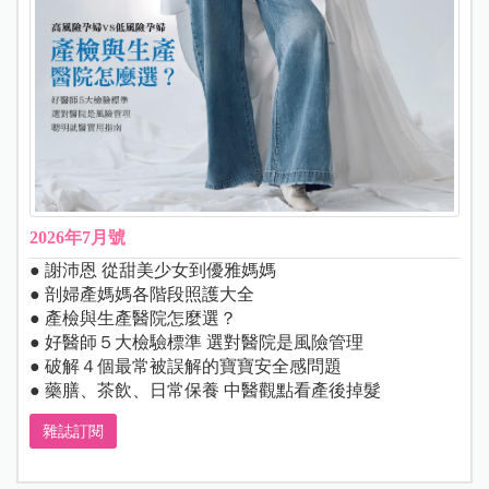
2026年7月號
● 謝沛恩 從甜美少女到優雅媽媽
● 剖婦產媽媽各階段照護大全
● 產檢與生產醫院怎麼選？
● 好醫師５大檢驗標準 選對醫院是風險管理
● 破解４個最常被誤解的寶寶安全感問題
● 藥膳、茶飲、日常保養 中醫觀點看產後掉髮
雜誌訂閱