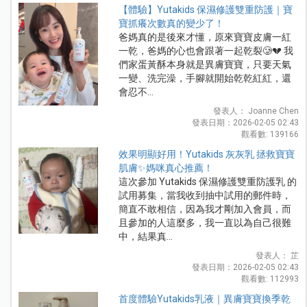
【體驗】Yutakids 保濕修護雙重防護｜寶
寶抓癢次數真的變少了！
爸媽真的是後來才懂，原來寶寶皮膚一紅
一乾，爸媽的心也會跟著一起乾裂🥲💔 我
們家蛋黃酥本身就是異膚寶寶，只要天氣
一變、洗完澡，手腳就開始乾乾紅紅，還
會忍不...
發表人： Joanne Chen
發表日期：2026-02-05 02:43
觀看數: 139166
效果明顯好用！Yutakids 灰灰乳 拯救寶寶
肌膚✨媽咪真心推薦！
這次參加 Yutakids 保濕修護雙重防護乳 的
試用募集，當我收到抽中試用的郵件時，
簡直不敢相信，因為我才剛加入會員，而
且參加的人這麼多，我一直以為自己很難
中，結果真...
發表人： 芷
發表日期：2026-02-05 02:43
觀看數: 112993
首度體驗Yutakids乳液｜異膚寶寶換季乾