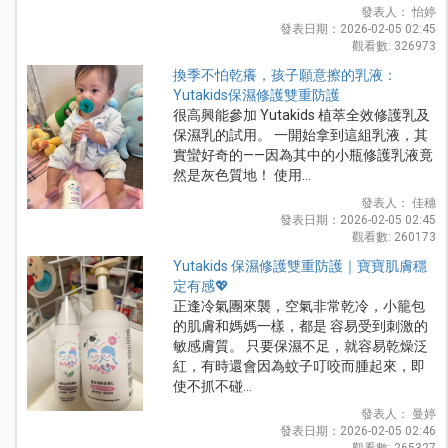
發表人： 怡婷
發表日期：2026-02-05 02:45
觀看數: 326973
換季不怕乾癢，孩子願意擦的乳液：
Yutakids保濕修護雙重防護
很高興能參加 Yutakids 植萃全效修護乳及
保濕乳的試用。 一開始拿到這組乳液，其
實蠻好奇的——因為其中的小瓶修護乳液竟
然是灰色質地！ 使用...
發表人： 佳穗
發表日期：2026-02-05 02:45
觀看數: 260173
Yutakids 保濕修護雙重防護｜寶寶肌膚穩
定有感💖
正逢冷氣團來襲，空氣非常乾冷，小籠包
的肌膚和媽媽一樣，都是 容易受到刺激的
敏感膚質。 只要保濕不足，就容易乾燥泛
紅，有時還會因為蚊子叮咬而腫起來，即
使不抓不碰...
發表人： 曼婷
發表日期：2026-02-05 02:46
觀看數: 265327