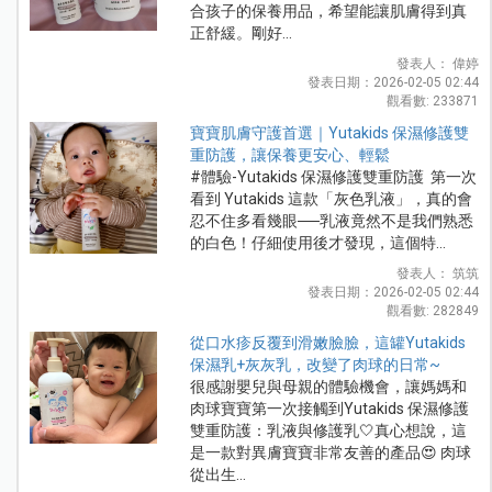
合孩子的保養用品，希望能讓肌膚得到真
正舒緩。剛好...
發表人： 偉婷
發表日期：2026-02-05 02:44
觀看數: 233871
寶寶肌膚守護首選｜Yutakids 保濕修護雙
重防護，讓保養更安心、輕鬆
#體驗-Yutakids 保濕修護雙重防護 第一次
看到 Yutakids 這款「灰色乳液」，真的會
忍不住多看幾眼──乳液竟然不是我們熟悉
的白色！仔細使用後才發現，這個特...
發表人： 筑筑
發表日期：2026-02-05 02:44
觀看數: 282849
從口水疹反覆到滑嫩臉臉，這罐Yutakids
保濕乳+灰灰乳，改變了肉球的日常~
很感謝嬰兒與母親的體驗機會，讓媽媽和
肉球寶寶第一次接觸到Yutakids 保濕修護
雙重防護：乳液與修護乳🤍真心想說，這
是一款對異膚寶寶非常友善的產品😍 肉球
從出生...