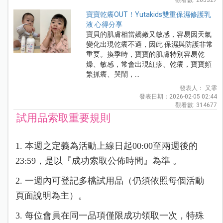
寶寶乾癢OUT！Yutakids雙重保濕修護乳
液 心得分享
寶貝的肌膚相當嬌嫩又敏感，容易因天氣
變化出現乾癢不適，因此 保濕與防護非常
重要。換季時，寶寶的肌膚特別容易乾
燥、敏感，常會出現紅疹、乾癢，寶寶頻
繁抓癢、哭鬧，...
發表人： 又霏
發表日期：2026-02-05 02:44
觀看數: 314677
試用品索取重要規則
1. 本週之定義為活動上線日起00:00至兩週後的
23:59，是以『成功索取公佈時間』為準 。
2. 一週內可登記多檔試用品（仍須依照每個活動
頁面說明為主）。
3. 每位會員在同一品項僅限成功領取一次，特殊