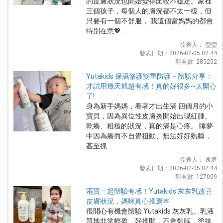
的皮膚狀況也開始變得比較不穩定。家裡
三個孩子，每個人的膚況都不太一樣，但
只要有一個不舒服， 我這個當媽媽的都會
特別在意💖 ...
發表人： 瑩瑩
發表日期：2026-02-05 02:44
觀看數: 285252
Yutakids 保濕修護雙重防護－體驗分享：
才試用幾天就超有感！真的好很多~太開心
了!
身為新手媽媽，看著才出生滿 四個月的小
寶貝，因為異位性皮膚炎開始出現紅腫、
乾癢、粗糙的狀況，真的滿是心疼。 睡夢
中因為癢而不自覺扭動、無法好好熟睡，
甚至抓...
發表人： 逸庭
發表日期：2026-02-05 02:44
觀看數: 127009
兩寶一起體驗有感！Yutakids 灰灰乳改善
皮膚狀況，媽咪真心推薦🫶
很開心有機會體驗 Yutakids 灰灰乳。乳液
質地非常輕盈、好推開，不會黏膩，塗抹