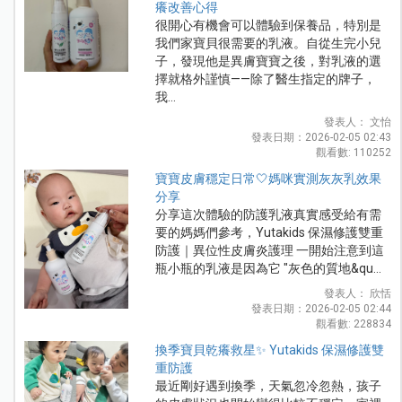
癢改善心得
很開心有機會可以體驗到保養品，特別是
我們家寶貝很需要的乳液。自從生完小兒
子，發現他是異膚寶寶之後，對乳液的選
擇就格外謹慎——除了醫生指定的牌子，
我...
發表人： 文怡
發表日期：2026-02-05 02:43
觀看數: 110252
寶寶皮膚穩定日常🤍媽咪實測灰灰乳效果
分享
分享這次體驗的防護乳液真實感受給有需
要的媽媽們參考，Yutakids 保濕修護雙重
防護｜異位性皮膚炎護理 一開始注意到這
瓶小瓶的乳液是因為它 "灰色的質地&qu...
發表人： 欣恬
發表日期：2026-02-05 02:44
觀看數: 228834
換季寶貝乾癢救星✨ Yutakids 保濕修護雙
重防護
最近剛好遇到換季，天氣忽冷忽熱，孩子