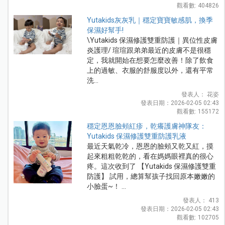
觀看數: 404826
Yutakids灰灰乳｜穩定寶寶敏感肌，換季
保濕好幫手!
\Yutakids 保濕修護雙重防護｜異位性皮膚
炎護理/ 瑄瑄跟弟弟最近的皮膚不是很穩
定，我就開始在想要怎麼改善！除了飲食
上的過敏、衣服的舒服度以外，還有平常
洗...
發表人： 花姿
發表日期：2026-02-05 02:43
觀看數: 155172
穩定恩恩臉頰紅疹，乾癢護膚神隊友：
Yutakids 保濕修護雙重防護乳液
最近天氣乾冷，恩恩的臉頰又乾又紅，摸
起來粗粗乾乾的，看在媽媽眼裡真的很心
疼。這次收到了 【Yutakids 保濕修護雙重
防護】 試用，總算幫孩子找回原本嫩嫩的
小臉蛋~！ ...
發表人： 413
發表日期：2026-02-05 02:43
觀看數: 102705