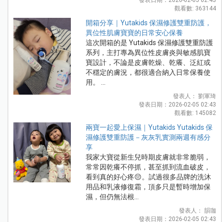
觀看數: 363144
開箱分享｜Yutakids 保濕修護雙重防護，
異位性肌膚寶寶的日常安心保養
這次開箱的是 Yutakids 保濕修護雙重防護
系列，主打專為異位性皮膚炎與敏感肌寶
寶設計，不論是皮膚乾燥、乾癢、泛紅或
不穩定的膚況，都很適合納入日常保養使
用。 ...
發表人： 劉軍琦
發表日期：2026-02-05 02:43
觀看數: 145082
兩寶一起愛上保濕｜Yutakids Yutakids 保
濕修護雙重防護－灰灰乳實測兩週有感分
享
我家大寶從新生兒時期皮膚就非常脆弱，
常常因乾癢不停抓，甚至抓到流血破皮，
看到真的好心疼😔。試過很多品牌的洗沐
用品和乳液修復霜，頂多只是暫時增加保
濕，但仍無法根...
發表人： 韻珈
發表日期：2026-02-05 02:43