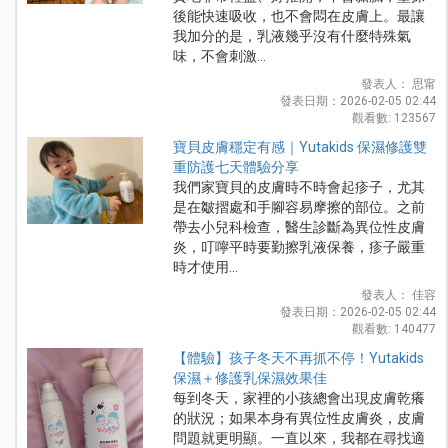
後能快速吸收，也不會悶在皮膚上。最讓
我加分的是，乳液幾乎沒有什麼特殊氣
味，不會刺激...
發表人： 思甯
發表日期：2026-02-05 02:44
觀看數: 123567
寶貝皮膚穩定有感｜Yutakids 保濕修護雙
重防護七天體驗分享
我們家寶貝的皮膚時不時會起疹子，尤其
是在皺摺處和手腳容易摩擦的部位。之前
帶去小兒科檢查，醫生診斷為異位性皮膚
炎，叮嚀平時要勤擦乳液保養，疹子嚴重
時才使用...
發表人： 佳容
發表日期：2026-02-05 02:44
觀看數: 140477
【體驗】孩子冬天不再抓不停！Yutakids
保濕＋修護乳保濕效果佳
每到冬天，家裡的小孩總會出現皮膚乾癢
的狀況；如果本身有異位性皮膚炎，皮膚
問題就更明顯。一直以來，我都在尋找適