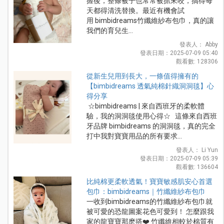
握後，整條被子也常常被抓來咬，搞得每
天都得清洗替換。最近有機會試
用 bimbidreams竹纖維紗布包巾，真的讓
我們的育兒生...
發表人： Abby
發表日期：2025-07-09 05:40
觀看數: 128306
從新生兒用到長大，一條值得擁有的
【bimbidreams 透氣純棉針織洞洞毯】心
得分享
☆bimbidreams | 來自西班牙的柔軟體
驗，我的洞洞毯使用心得☆ 這條來自西班
牙品牌 bimbidreams 的洞洞毯，真的完全
打中我對寶寶用品的所有要求...
發表人： Li Yun
發表日期：2025-07-09 05:39
觀看數: 136604
比純棉更柔軟透氣！寶寶敏感肌安心首選
包巾：bimbidreams｜竹纖維紗布包巾
一收到bimbidreams的竹纖維紗布包巾就
被可愛的恐龍圖案花色可愛到！ 怎麼跟我
家的龍寶寶那麽搭❤️ 竹纖維相較於棉質有