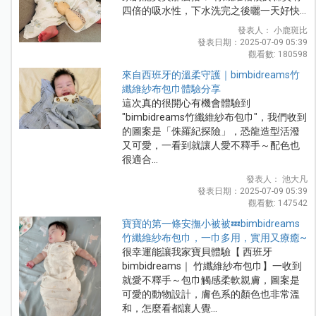
四倍的吸水性，下水洗完之後曬一天好快...
發表人： 小鹿斑比
發表日期：2025-07-09 05:39
觀看數: 180598
來自西班牙的溫柔守護｜bimbidreams竹
纖維紗布包巾體驗分享
這次真的很開心有機會體驗到
"bimbidreams竹纖維紗布包巾"，我們收到
的圖案是「侏羅紀探險」，恐龍造型活潑
又可愛，一看到就讓人愛不釋手～配色也
很適合...
發表人： 池大凡
發表日期：2025-07-09 05:39
觀看數: 147542
寶寶的第一條安撫小被被💤bimbidreams
竹纖維紗布包巾，一巾多用，實用又療癒~
很幸運能讓我家寶貝體驗【 西班牙
bimbidreams｜ 竹纖維紗布包巾】一收到
就愛不釋手～包巾觸感柔軟親膚，圖案是
可愛的動物設計，膚色系的顏色也非常溫
和，怎麼看都讓人覺...