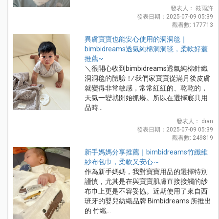
發表人： 筱雨許
發表日期：2025-07-09 05:39
觀看數: 177713
異膚寶寶也能安心使用的洞洞毯｜
bimbidreams透氣純棉洞洞毯，柔軟好蓋
推薦~
＼很開心收到bimbidreams透氣純棉針織
洞洞毯的體驗！∕ 我們家寶寶從滿月後皮膚
就變得非常敏感，常常紅紅的、乾乾的，
天氣一變就開始抓癢。所以在選擇寢具用
品時...
發表人： dian
發表日期：2025-07-09 05:39
觀看數: 249819
新手媽媽分享推薦｜bimbidreams竹纖維
紗布包巾，柔軟又安心～
作為新手媽媽，我對寶寶用品的選擇特別
謹慎，尤其是在與寶寶肌膚直接接觸的紗
布巾上更是不容妥協。近期使用了來自西
班牙的嬰兒紡織品牌 Bimbidreams 所推出
的 竹纖...