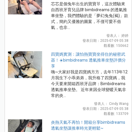
芯芯是個兔年出生的寶寶🐰，這次體驗來
自西班牙育兒品牌 bimbidreams 的透氣推
車坐墊，我們體驗的是「夢幻兔兔(褐)」款
式，簡約又優雅的圖案，不僅可愛不俗
氣，也非...
發表人： 婷婷
發表日期：2025-07-09 05:38
觀看數: 150662
四寶媽實測：讓怕熱寶寶坐得住的秘密武
器！☀️bimbidreams 透氣推車坐墊評價分
享
嗨~大家好我是四寶媽方方，去年113年12
月我生下小乖弟弟，我升格了四寶媽，我
今天要來開箱西班牙品牌：Bimbidreams
透氣推車坐墊。 近年來因全球變暖天氣非
常的炎...
發表人： Cindy Wang
發表日期：2025-07-09 05:38
觀看數: 133709
炎熱天氣不再怕！開箱分享bimbidreams
透氣坐墊讓推車時光更輕鬆~