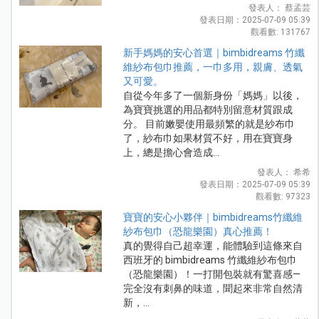
發表人： 蔡孟芸
發表日期：2025-07-09 05:39
觀看數: 131767
新手媽媽的安心首選｜bimbidreams 竹纖
維紗布包巾推薦，一巾多用，親膚、透氣
又可愛。
自從今年多了一個新身份「媽媽」以後，
為寶寶挑選的用品都特別留意材質跟成
分。 目前嫩嬰使用最頻繁的就是紗布巾
了，紗布巾如果材質不好，用在寶寶身
上，總是擔心會造成...
發表人： 希希
發表日期：2025-07-09 05:39
觀看數: 97323
寶寶的安心小夥伴｜bimbidreams竹纖維
紗布包巾（恐龍樂園）真心推薦！
真的覺得自己超幸運，能體驗到這條來自
西班牙的 bimbidreams 竹纖維紗布包巾
（恐龍樂園）！一打開包裝就有驚喜感—
完全沒有刺鼻的味道，聞起來非常自然清
新，...