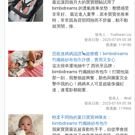
最近讓四個月大的寶寶體驗試用了
bimbidreams 的透氣推車坐墊：整體感受
非常好。 最近進入夏季，原本寶寶坐推車
時，常常因為背部悶熱而不舒服，動不動
就哭鬧，推...
發表人： Yuehwen Liu
發表日期：2025-07-09 05:38
觀看數: 118180
恐龍迷媽媽認證🦕超療癒！bimbidreams
竹纖維紗布包巾評價，實用又安心
這次很幸運地抽中了 西班牙品牌：
bimbidreams 竹纖維紗布包巾！打開包裝
那一刻，我整個超興奮，顏色與圖案完全
擊中我的心！媽媽本人可是超級侏儸紀
迷，連電影都能重...
發表人： Ariel
發表日期：2025-07-09 05:38
觀看數: 119966
輕柔不悶熱的夏日寶寶神隊友：
bimbidreams 竹纖維紗布包巾
我家寶寶最近超喜歡吃手手，自從學會抓