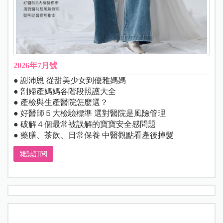
2026年7月號
● 謝沛恩 從甜美少女到優雅媽媽
● 剖婦產媽媽各階段照護大全
● 產檢與生產醫院怎麼選？
● 好醫師５大檢驗標準 選對醫院是風險管理
● 破解４個最常被誤解的寶寶安全感問題
● 藥膳、茶飲、日常保養 中醫觀點看產後掉髮
雜誌訂閱