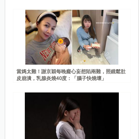
當媽太難！謝京穎每晚癡心妄想陷兩難，照鏡鬆肚
皮崩潰，乳腺炎燒40度：「腦子快燒壞」