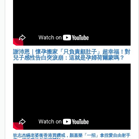
謝沛恩｜懷孕搬家「只負責顧肚子」超幸福！對
兒子感性告白突淚崩：這就是孕婦荷爾蒙嗎？
狄志杰瞞老婆衝香港買鑽戒，顏嘉樂「一招」拿捏愛自由射手