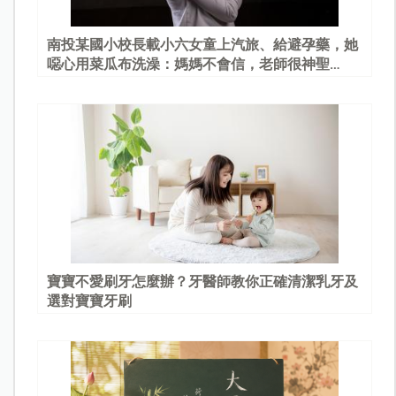
南投某國小校長載小六女童上汽旅、給避孕藥，她
噁心用菜瓜布洗澡：媽媽不會信，老師很神聖…
寶寶不愛刷牙怎麼辦？牙醫師教你正確清潔乳牙及
選對寶寶牙刷