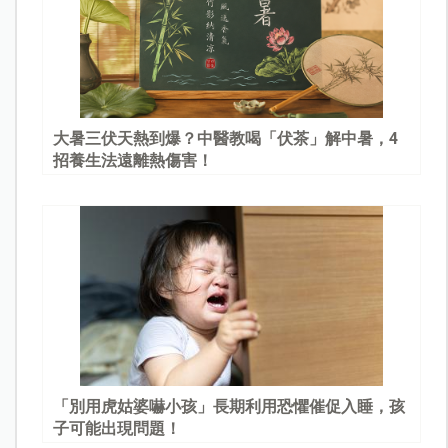
大暑三伏天熱到爆？中醫教喝「伏茶」解中暑，4
招養生法遠離熱傷害！
「別用虎姑婆嚇小孩」長期利用恐懼催促入睡，孩
子可能出現問題！