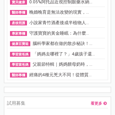
0.05%阿托品近視控制眼藥水納...
寶貝健康
晚婚晚育是無法改變的現實，...
醫師專欄
小說家青竹酒產後成半植物人...
產後照護
守護寶寶的黃金睡眠：為什麼...
專家專欄
腦科學家都在做的散步秘訣！...
健康百寶箱
「媽媽去哪裡了？」4歲孩子還...
學習當爸媽
父親節特輯｜媽媽餵母奶時，...
學習當爸媽
經痛的4種元兇大不同！從體質...
醫師專欄
試用募集
看更多