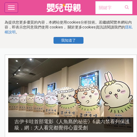
Toggle
navigation
為提供您更多優質的內容，本網站使用cookies分析技術。若繼續閱覽本網站內
容，即表示您同意我們使用 cookies， 關於更多cookies資訊請閱讀我們的
隱私
權說明
。
我知道了
流
吉伊卡哇首部電影《人魚島的秘密》6歲內禁看列保護
級，網：大人看完都覺得心靈受創